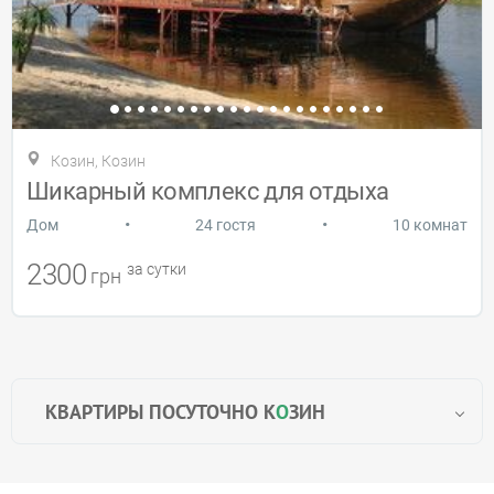
Козин, Козин
Шикарный комплекс для отдыха
•
•
Дом
24 гостя
10 комнат
2300
за сутки
грн
КВАРТИРЫ ПОСУТОЧНО К
О
ЗИН