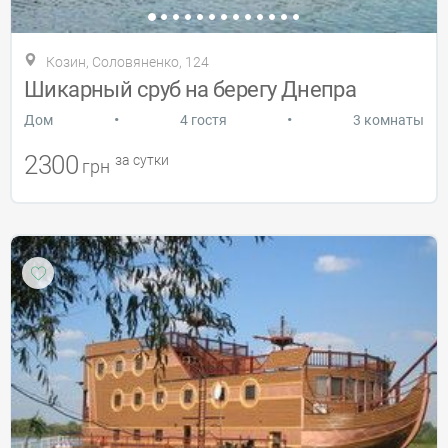
Козин, Соловяненко, 124
Шикарный сруб на берегу Днепра
•
•
Дом
4 гостя
3 комнаты
2300
за сутки
грн