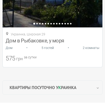
Украинка, Широкая 29
Дом в Рыбаковке, у моря
•
•
Дом
5 гостей
2 комнаты
575
за сутки
грн
КВАРТИРЫ ПОСУТОЧНО У
К
РАИНКА
Аренда квартиры без