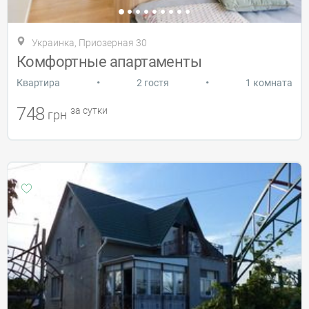
Украинка, Приозерная 30
Комфортные апартаменты
•
•
Квартира
2 гостя
1 комната
748
за сутки
грн