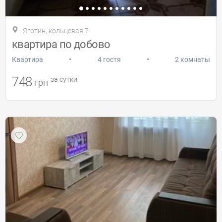
Яготин, кольцевая.7
квартира по добово
•
•
Квартира
4 гостя
2 комнаты
748
за сутки
грн