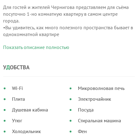
Для гостей и жителей Чернигова представляем для съёма
посуточно 1-но комнатную квартиру в самом центре
города.
•Вы удивитесь, как много полезного пространства бывает в
однокомнатной квартире
•Вдохновляющая своею красотой художественная роспись
Показать описание полностью
стен
•Общая полезная площадь квартиры - 58 квадратных
метров
У
Д
ОБСТВА
•Суперсовременная подсветка, дающая мягкий и тёплый
свет роскошной жизни
•Если вы обожаете индивидуальность - усильте её съёмом
Wi-Fi
Микроволновая печь
этой квартиры
•Тёплые полы по всей квартире.
Плита
Электрочайник
Душевая кабина
Посуда
Утюг
Стиральная машина
Холодильник
Фен