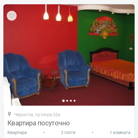
Чернигов, пр.Мира,35а
Квартира посуточно
•
•
Квартира
2 гостя
1 комната