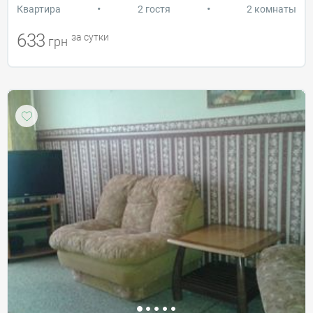
•
•
Квартира
2 гостя
2 комнаты
633
за сутки
грн