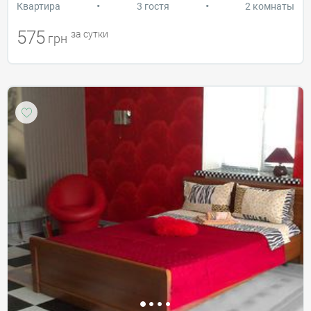
•
•
Квартира
3 гостя
2 комнаты
575
за сутки
грн