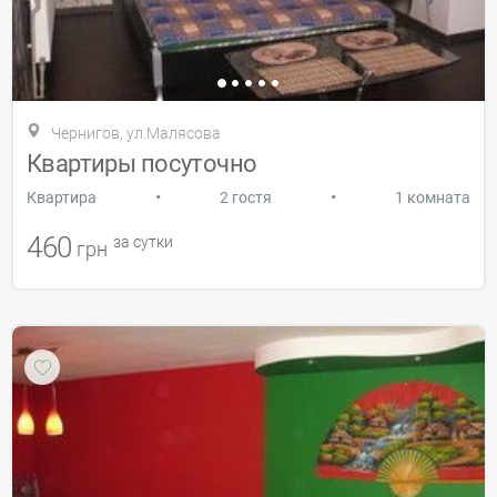
Чернигов, ул.Малясова
Квартиры посуточно
•
•
Квартира
2 гостя
1 комната
460
за сутки
грн