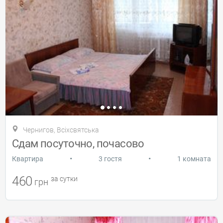
Чернигов, Всіхсвятська
Сдам посуточно, почасово
•
•
Квартира
3 гостя
1 комната
460
за сутки
грн