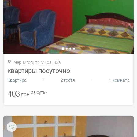
Чернигов, пр.Мира, 35а
квартиры посуточно
•
•
Квартира
2 гостя
1 комната
403
за сутки
грн