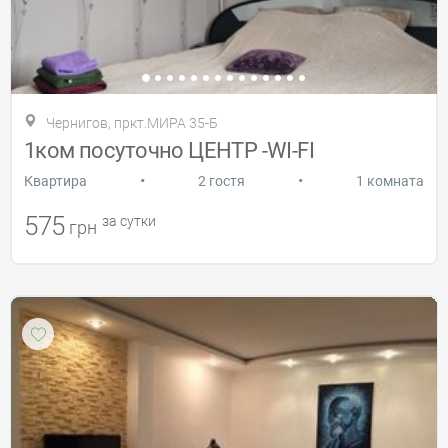
Чернигов, пркт.МИРА 35-Б
1ком посуточно ЦЕНТР -WI-FI
•
•
Квартира
2 гостя
1 комната
575
за сутки
грн