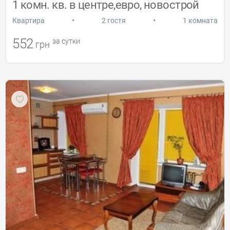
1 комн. кв. в центре,евро, новострой
•
•
Квартира
2 гостя
1 комната
552
за сутки
грн