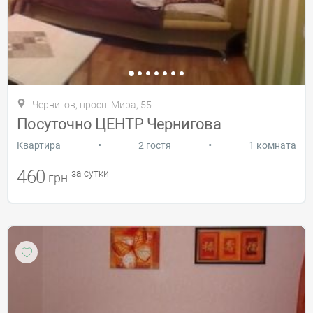
Чернигов, просп. Мира, 55
Посуточно ЦЕНТР Чернигова
•
•
Квартира
2 гостя
1 комната
460
за сутки
грн