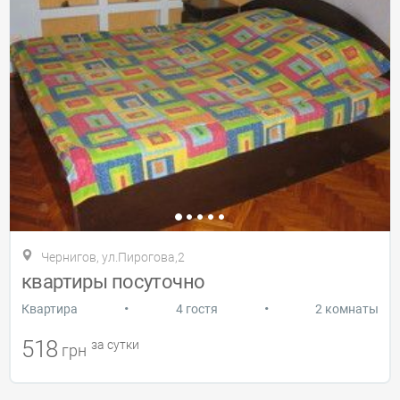
Чернигов, ул.Пирогова,2
квартиры посуточно
•
•
Квартира
4 гостя
2 комнаты
518
за сутки
грн