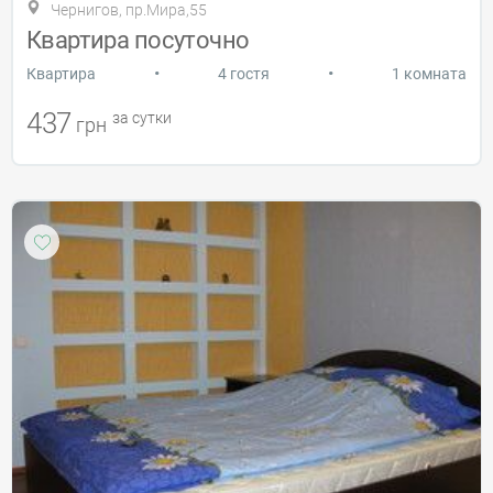
Чернигов, пр.Мира,55
Квартира посуточно
•
•
Квартира
4 гостя
1 комната
437
за сутки
грн