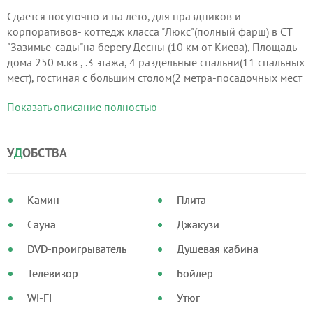
Сдается посуточно и на лето, для праздников и
корпоративов- коттедж класса "Люкс"(полный фарш) в СТ
"Зазимье-сады"на берегу Десны (10 км от Киева), Площадь
дома 250 м.кв , .3 этажа, 4 раздельные спальни(11 спальных
мест), гостиная c большим столом(2 метра-посадочных мест
15),банкетный зал на 20 -25 человек с танцполом и
Показать описание полностью
светомузыкой,караоке, встроенная кухня, 2 санузла(ванна и
душевая кабина),газовое отопление,Своя скважина 70 м, ,7
паркомест.
У
Д
ОБСТВА
Камин
Плита
Сауна
Джакузи
DVD-проигрыватель
Душевая кабина
Телевизор
Бойлер
Wi-Fi
Утюг