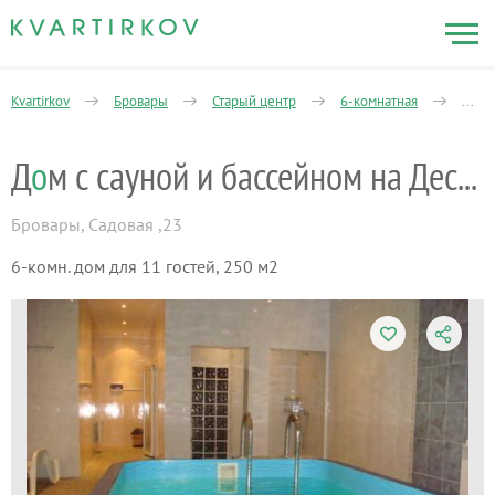
Kvartirkov
Бровары
Старый центр
6-комнатная
Дом 
Д
о
м с сауной и бассейном на Десне
Бровары
,
Садовая ,23
6-комн. дом для 11 гостей, 250 м2