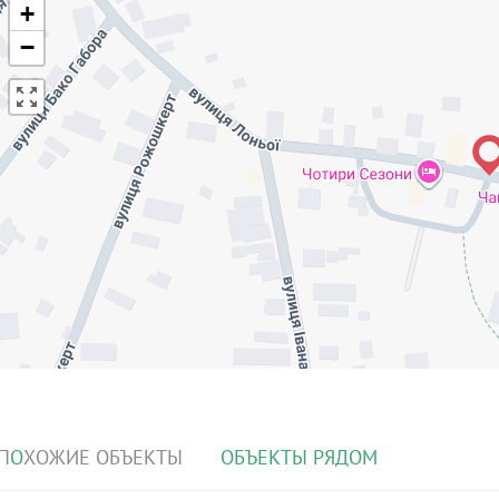
+
−
П
О
ХОЖИЕ ОБЪЕКТЫ
О
Б
ЪЕКТЫ РЯДОМ