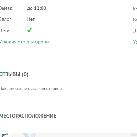
Выезд
до 12:00
К
Залог
Нет
В
Дети
Д
Условия отмены брони
У
О
Т
ЗЫВЫ (
0
)
Пока никто не оставлял отзывов.
М
Е
СТОРАСПОЛОЖЕНИЕ