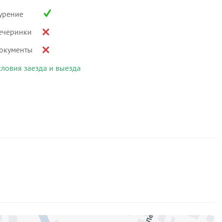
урение
ечеринки
окументы
словия заезда и выезда