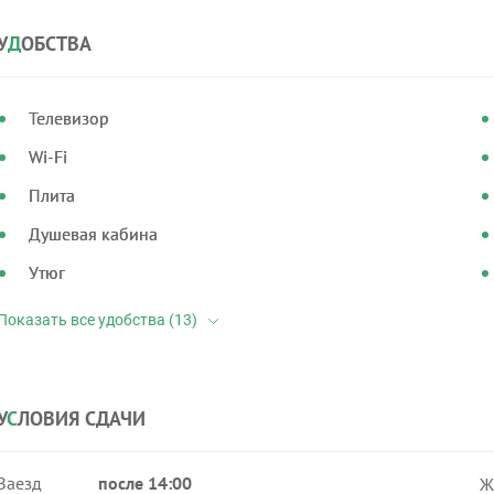
У
Д
ОБСТВА
Телевизор
Wi-Fi
Плита
Душевая кабина
Утюг
У
С
ЛОВИЯ СДАЧИ
Заезд
после 14:00
Ж