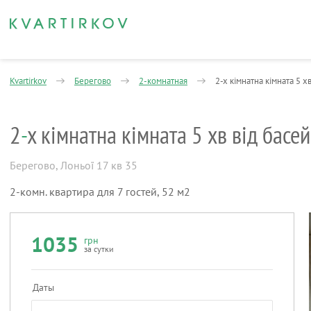
Kvartirkov
Берегово
2-комнатная
2-х кімнатна кімната 5 х
2
-
х кімнатна кімната 5 хв від басе
Берегово
,
Лоньої 17 кв 35
2-комн. квартира для 7 гостей, 52 м2
1035
грн
за сутки
Даты