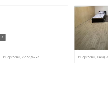
г.Берегово, Молодіжна
г.Берегово, Тіноді 
Гостиный дом
Дом
8 гостей
3 комнаты
Квартира
2 гос
900
900
за сутки
за сут
грн
грн
Находится в 0.9 км от текущего объекта