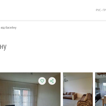
РУС - Г
в від басейну
йну