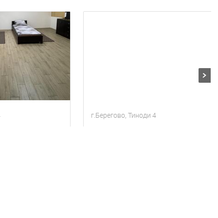
4
г.Берегово, Тиноди 4
Здам апартаменти в центрі міста
Здаетсья квартира г.Берегово Закарпатья
тя
1 комната
Квартира
4 гостя
1 комната
900
ки
за сутки
грн
Находится в 1.07 км от текущего объекта
Находится в 1.04 км от текущего объекта