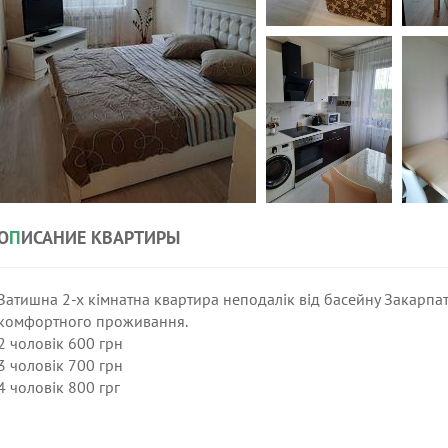
О
П
ИСАНИЕ КВАРТИРЫ
Затишна 2-х кімнатна квартира неподалік від басейну Закарпаття
комфортного проживання.
2 чоловік 600 грн
3 чоловік 700 грн
4 чоловік 800 грг