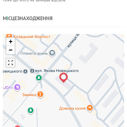
Поки що ніхто не залишав відгуків.
М
І
СЦЕЗНАХОДЖЕННЯ
+
−