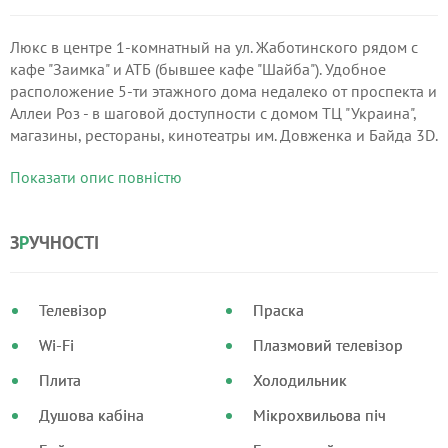
Люкс в центре 1-комнатный на ул. Жаботинского рядом с
кафе "Заимка" и АТБ (бывшее кафе "Шайба"). Удобное
расположение 5-ти этажного дома недалеко от проспекта и
Аллеи Роз - в шаговой доступности с домом ТЦ "Украина",
магазины, рестораны, кинотеатры им. Довженка и Байда 3D.
Для комфорта гостей установлены пластиковые окна,
Показати опис повністю
кондиционер, стиральная машинка, бойлер, душевая
кабинка.
З
Р
УЧНОСТІ
Телевізор
Праска
Wi-Fi
Плазмовий телевізор
Плита
Холодильник
Душова кабіна
Мікрохвильова піч