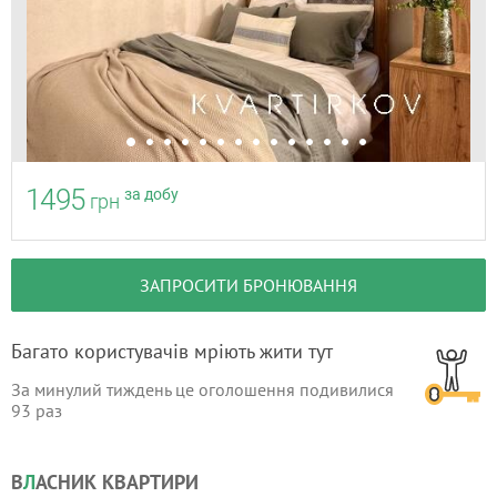
1495
за добу
грн
ЗАПРОСИТИ БРОНЮВАННЯ
Багато користувачів мріють жити тут
За минулий тиждень це оголошення подивилися
93
раз
В
Л
АСНИК КВАРТИРИ