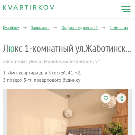
Kvartirkov
Запоріжжя
Орджонекідзовський
1-кімнатна
Л
ю
кс 1-комнатный ул.Жаботинского 51
Запоріжжя
,
улица Леонида Жаботинского, 51
1-кімн. квартира для 3 гостей, 41 м2,
5 поверх 5-ти поверхового будинку