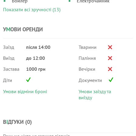
Бойлер
Електрочайник
Показати всі зручності (13)
У
М
ОВИ ОРЕНДИ
Заїзд
після 14:00
Тварини
Виїзд
до 12:00
Паління
Застава
1000 грн
Вечірки
Діти
Документи
Умови відміни броні
Умови заїзду та
виїзду
В
І
ДГУКИ (
0
)