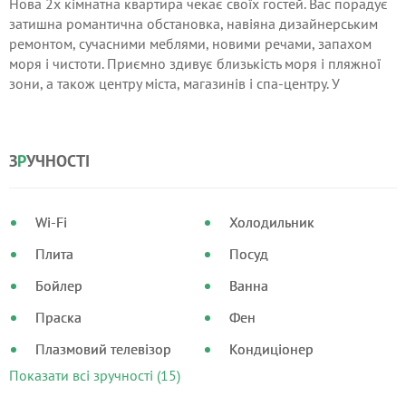
Нова 2х кімнатна квартира чекає своїх гостей. Вас порадує
затишна романтична обстановка, навіяна дизайнерським
ремонтом, сучасними меблями, новими речами, запахом
моря і чистоти. Приємно здивує близькість моря і пляжної
зони, а також центру міста, магазинів і спа-центру. У
квартирі передбачено все необхідне для комфортного
проживання та відпочинку. Подробиці по телефону.
З
Р
УЧНОСТІ
Wi-Fi
Холодильник
Плита
Посуд
Бойлер
Ванна
Праска
Фен
Плазмовий телевізор
Кондиціонер
Показати всі зручності (15)