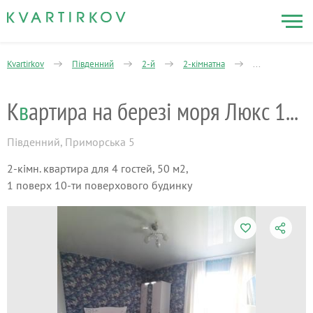
Kvartirkov
Південний
2-й
2-кімнатна
Приморська ву
К
в
артира на березі моря Люкс 1а лінія
Південний
,
Приморська 5
2-кімн. квартира для 4 гостей, 50 м2,
1 поверх 10-ти поверхового будинку