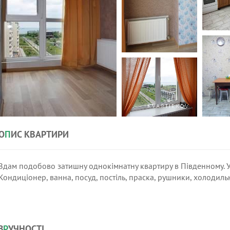
О
П
ИС КВАРТИРИ
Здам подобово затишну однокімнатну квартиру в Південному. У
Кондиціонер, ванна, посуд, постіль, праска, рушники, холодиль
З
Р
УЧНОСТІ