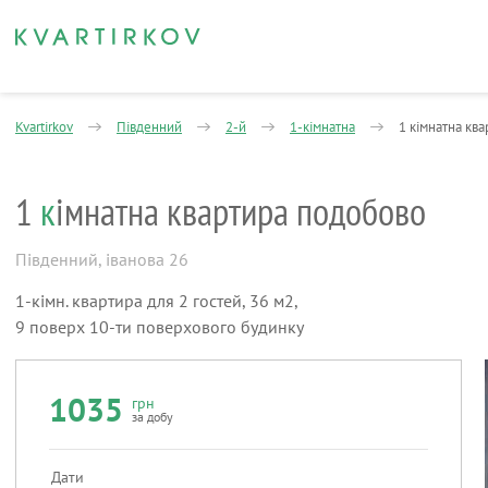
Kvartirkov
Південний
2-й
1-кімнатна
1 кімнатна кв
1
к
імнатна квартира подобово
Південний
,
іванова 26
1-кімн. квартира для 2 гостей, 36 м2,
9 поверх 10-ти поверхового будинку
1035
грн
за добу
Дати