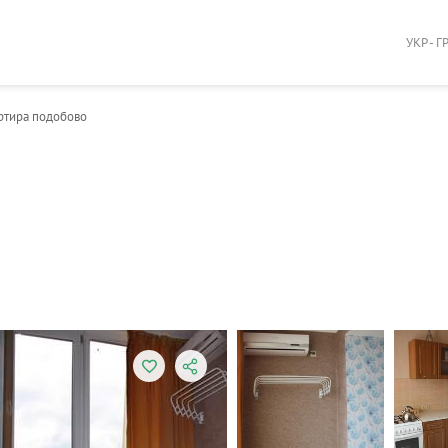
УКР - Г
артира подобово