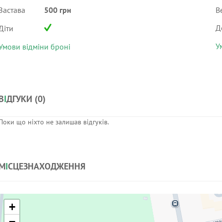
Застава
500 грн
В
Д
Діти
У
Умови відміни броні
В
І
ДГУКИ (
0
)
Поки що ніхто не залишав відгуків.
М
І
СЦЕЗНАХОДЖЕННЯ
+
−