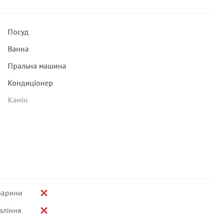
Посуд
Ванна
Пральна машина
Кондиціонер
Камін
варини
аління