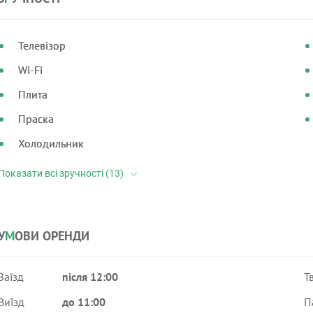
Телевізор
Wi-Fi
Плита
Праска
Холодильник
У
М
ОВИ ОРЕНДИ
Заїзд
після 12:00
Т
Виїзд
до 11:00
П