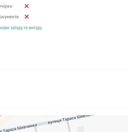
ечірки
окументи
мови заїзду та виїзду