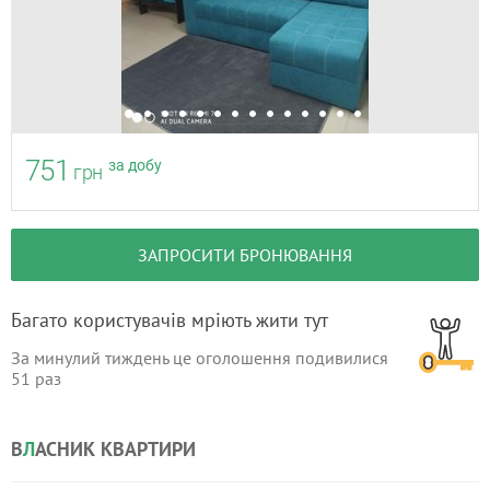
751
за добу
грн
ЗАПРОСИТИ БРОНЮВАННЯ
Багато користувачів мріють жити тут
За минулий тиждень це оголошення подивилися
51
раз
В
Л
АСНИК КВАРТИРИ