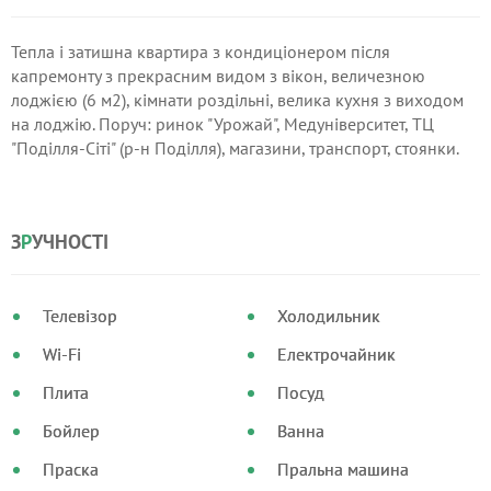
Тепла і затишна квартира з кондиціонером після
капремонту з прекрасним видом з вікон, величезною
лоджією (6 м2), кімнати роздільні, велика кухня з виходом
на лоджію. Поруч: ринок "Урожай", Медуніверситет, ТЦ
"Поділля-Сіті" (р-н Поділля), магазини, транспорт, стоянки.
З
Р
УЧНОСТІ
Телевізор
Холодильник
Wi-Fi
Електрочайник
Плита
Посуд
Бойлер
Ванна
Праска
Пральна машина