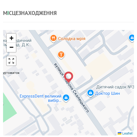
М
І
СЦЕЗНАХОДЖЕННЯ
+
−
Leaflet