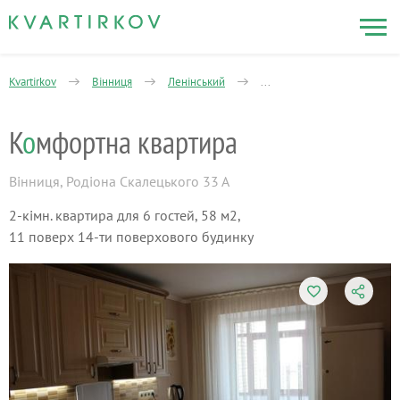
Kvartirkov
Вінниця
Ленінський
Жилмассив Свердловский
К
о
мфортна квартира
Вінниця
,
Родіона Скалецького 33 А
2-кімн. квартира для 6 гостей, 58 м2,
11 поверх 14-ти поверхового будинку