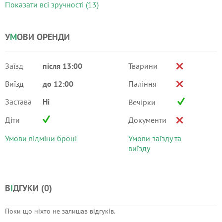
Показати всі зручності (13)
У
М
ОВИ ОРЕНДИ
Заїзд
після 13:00
Тварини
Виїзд
до 12:00
Паління
Застава
Ні
Вечірки
Діти
Документи
Умови відміни броні
Умови заїзду та
виїзду
В
І
ДГУКИ (
0
)
Поки що ніхто не залишав відгуків.