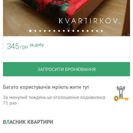
345
за добу
грн
ЗАПРОСИТИ БРОНЮВАННЯ
Багато користувачів мріють жити тут
За минулий тиждень це оголошення подивилися
71
раз
В
Л
АСНИК КВАРТИРИ