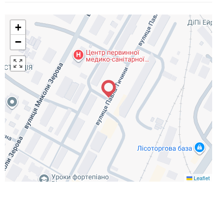
+
−
Leaflet