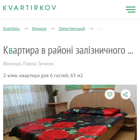
Kvartirkov
Вінниця
Замостянський
Замостянский админист
К
в
артира в районі залізничного вокзалу
Вінниця
,
Павла Тичини
2-кімн. квартира для 6 гостей, 65 м2