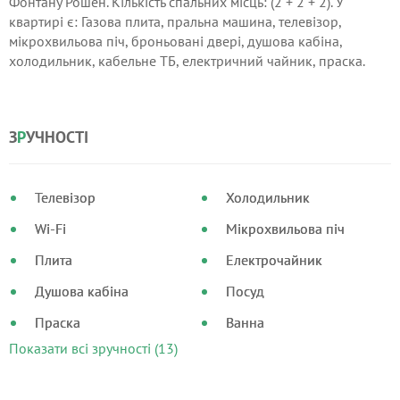
Фонтану Рошен. Кількість спальних місць: (2 + 2 + 2). У
квартирі є: Газова плита, пральна машина, телевізор,
мікрохвильова піч, броньовані двері, душова кабіна,
холодильник, кабельне ТБ, електричний чайник, праска.
Також в квартирі є інтернет Wi-Fi і балкон. Поруч
знаходяться платна і безкоштовна парковки.
З
Р
УЧНОСТІ
Телевізор
Холодильник
Wi-Fi
Мікрохвильова піч
Плита
Електрочайник
Душова кабіна
Посуд
Праска
Ванна
Показати всі зручності (13)