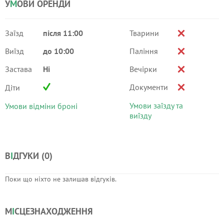
У
М
ОВИ ОРЕНДИ
Заїзд
після 11:00
Тварини
Виїзд
до 10:00
Паління
Застава
Ні
Вечірки
Документи
Діти
Умови заїзду та
Умови відміни броні
виїзду
В
І
ДГУКИ (
0
)
Поки що ніхто не залишав відгуків.
М
І
СЦЕЗНАХОДЖЕННЯ