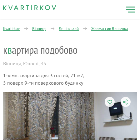
Kvartirkov
Вінниця
Ленінський
Жилмассив Вишенка
к
в
артира подобово
Вінниця
,
Юності, 35
1-кімн. квартира для 3 гостей, 21 м2,
5 поверх 9-ти поверхового будинку