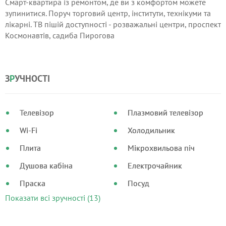
Смарт-квартира із ремонтом, де ви з комфортом можете
зупинитися. Поруч торговий центр, інститути, технікуми та
лікарні. ТВ пішій доступності - розважальні центри, проспект
Космонавтів, садиба Пирогова
З
Р
УЧНОСТІ
Телевізор
Плазмовий телевізор
Wi-Fi
Холодильник
Плита
Мікрохвильова піч
Душова кабіна
Електрочайник
Праска
Посуд
Показати всі зручності (13)