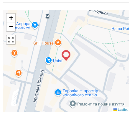
+
−
Leaflet