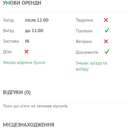
У
М
ОВИ ОРЕНДИ
Заїзд
після 12:00
Тварини
Виїзд
до 11:00
Паління
Застава
Ні
Вечірки
Діти
Документи
Умови відміни броні
Умови заїзду та
виїзду
В
І
ДГУКИ (
0
)
Поки що ніхто не залишав відгуків.
М
І
СЦЕЗНАХОДЖЕННЯ