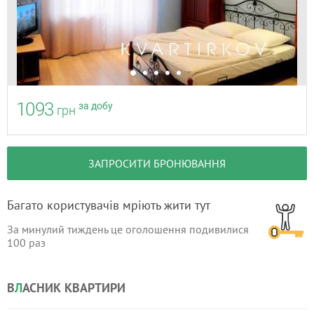
1093
за добу
грн
ЗАПРОСИТИ БРОНЮВАННЯ
Багато користувачів мріють жити тут
За минулий тиждень це оголошення подивилися
100
раз
В
Л
АСНИК КВАРТИРИ