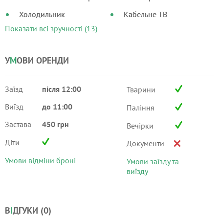
Холодильник
Кабельне ТВ
Показати всі зручності (13)
У
М
ОВИ ОРЕНДИ
Заїзд
після 12:00
Тварини
Виїзд
до 11:00
Паління
Застава
450 грн
Вечірки
Діти
Документи
Умови відміни броні
Умови заїзду та
виїзду
В
І
ДГУКИ (
0
)