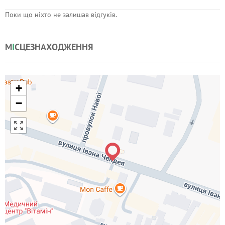
Поки що ніхто не залишав відгуків.
М
І
СЦЕЗНАХОДЖЕННЯ
+
−