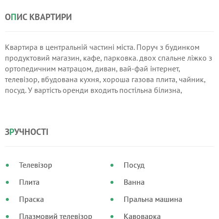
О
П
ИС КВАРТИРИ
Квартира в центральній частині міста. Поруч з будинком
продуктовий магазин, кафе, парковка. двох спальне ліжко з
ортопедичним матрацом, диван, вай-фай інтернет,
телевізор, вбудована кухня, хороша газова плита, чайник,
посуд. У вартість оренди входить постільна білизна,
рушники, засоби особистої гігієни, безкоштовний інтернет.
У квартирі палити заборонено.
З
Р
УЧНОСТІ
Телевізор
Посуд
Плита
Ванна
Праска
Пральна машина
Плазмовий телевізор
Кавоварка