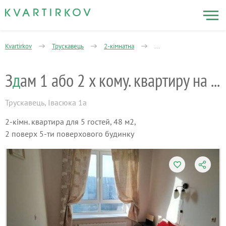
Kvartirkov
Трускавець
2-кімнатна
Володимира Івасюка вул
З
д
ам 1 або 2 х кому. квартиру на Новий Р
Трускавець
,
Івасюка 1а
2-кімн. квартира для 5 гостей, 48 м2,
2 поверх 5-ти поверхового будинку