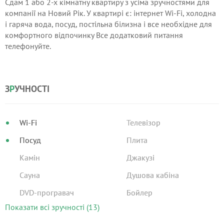
Cдам 1 або 2-х кімнатну квартиру з усіма зручностями для
компанії на Новий Рік. У квартирі є: інтернет Wi-Fi, холодна
і гаряча вода, посуд, постільна білизна і все необхідне для
комфортного відпочинку Все додатковий питання
телефонуйте.
З
Р
УЧНОСТІ
Wi-Fi
Телевізор
Посуд
Плита
Камін
Джакузі
Сауна
Душова кабіна
DVD-програвач
Бойлер
Показати всі зручності (13)