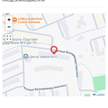
+
−
Leaflet