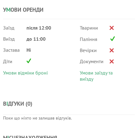
У
М
ОВИ ОРЕНДИ
Заїзд
після 12:00
Тварини
Виїзд
до 11:00
Паління
Застава
Ні
Вечірки
Діти
Документи
Умови відміни броні
Умови заїзду та
виїзду
В
І
ДГУКИ (
0
)
Поки що ніхто не залишав відгуків.
М
І
СЦЕЗНАХОДЖЕННЯ