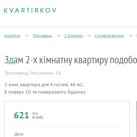
Kvartirkov
Трускавець
2-кімнатна
Суховоля вулиця
З
д
ам 2-х кімнатну квартиру подоб
Трускавець
,
Роксолани, 16
2-кімн. квартира для 4 гостей, 46 м2,
8 поверх 10-ти поверхового будинку
621
грн
за добу
Дати