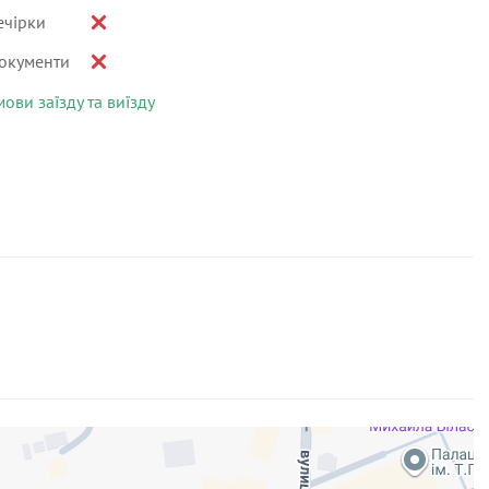
ечірки
окументи
мови заїзду та виїзду