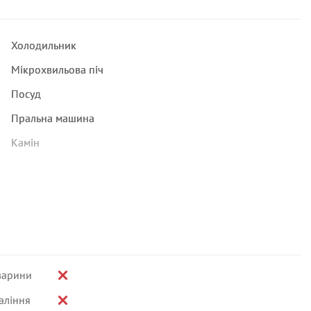
Холодильник
Мікрохвильова піч
Посуд
Пральна машина
Камін
варини
аління