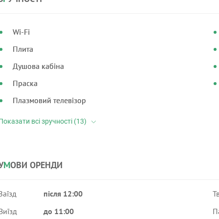
Wi-Fi
Плита
Душова кабіна
Праска
Плазмовий телевізор
У
М
ОВИ ОРЕНДИ
Заїзд
після 12:00
Т
Виїзд
до 11:00
П