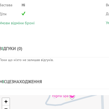
Застава
Ні
В
Д
Діти
У
Умови відміни броні
В
І
ДГУКИ (
0
)
Поки що ніхто не залишав відгуків.
М
І
СЦЕЗНАХОДЖЕННЯ
+
−