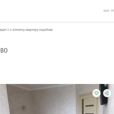
УКР - Г
Здам 2-х кімнатну квартиру подобово
ово