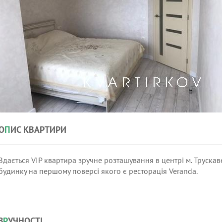
О
П
ИС КВАРТИРИ
Здається VIP квартира зручне розташування в центрі м. Трускав
будинку на першому поверсі якого є ресторація Veranda.
З
Р
УЧНОСТІ