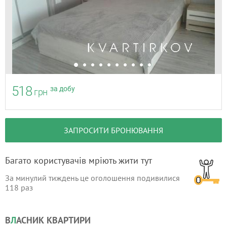
518
за добу
грн
ЗАПРОСИТИ БРОНЮВАННЯ
Багато користувачів мріють жити тут
За минулий тиждень це оголошення подивилися
118
раз
В
Л
АСНИК КВАРТИРИ