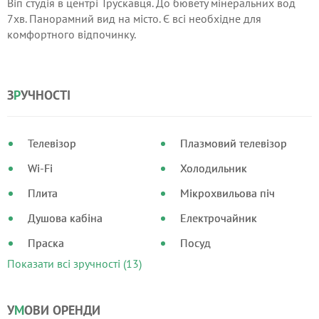
Віп студія в центрі Трускавця. До бювету мінеральних вод
7хв. Панорамний вид на місто. Є всі необхідне для
комфортного відпочинку.
З
Р
УЧНОСТІ
Телевізор
Плазмовий телевізор
Wi-Fi
Холодильник
Плита
Мікрохвильова піч
Душова кабіна
Електрочайник
Праска
Посуд
Показати всі зручності (13)
У
М
ОВИ ОРЕНДИ