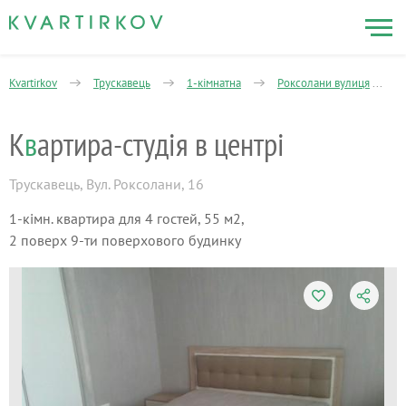
Kvartirkov
Трускавець
1-кімнатна
Роксолани вулиця
К
в
артира-студія в центрі
Трускавець
,
Вул. Роксолани, 16
1-кімн. квартира для 4 гостей, 55 м2,
2 поверх 9-ти поверхового будинку