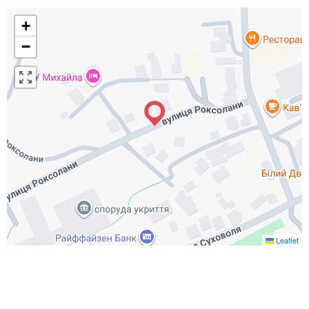
+
−
Leaflet