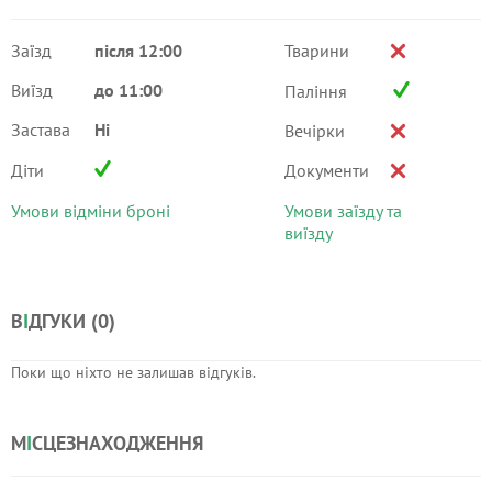
Заїзд
після 12:00
Тварини
Виїзд
до 11:00
Паління
Застава
Ні
Вечірки
Діти
Документи
Умови відміни броні
Умови заїзду та
виїзду
В
І
ДГУКИ (
0
)
Поки що ніхто не залишав відгуків.
М
І
СЦЕЗНАХОДЖЕННЯ