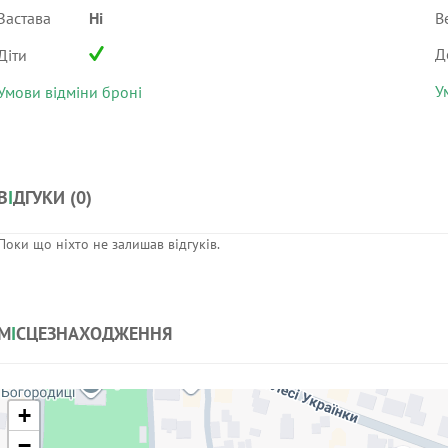
Застава
Ні
В
Д
Діти
У
Умови відміни броні
В
І
ДГУКИ (
0
)
Поки що ніхто не залишав відгуків.
М
І
СЦЕЗНАХОДЖЕННЯ
+
−