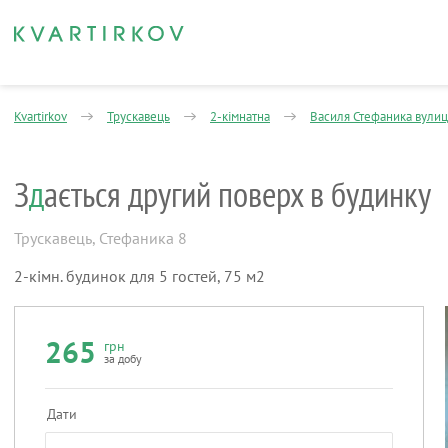
Kvartirkov
Трускавець
2-кімнатна
Василя Стефаника вулиц
З
д
ається другий поверх в будинку
Трускавець
,
Стефаника 8
2-кімн. будинок для 5 гостей, 75 м2
265
грн
за добу
Дати