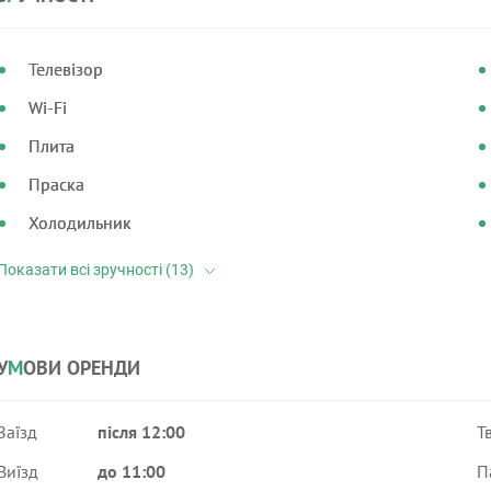
Телевізор
Wi-Fi
Плита
Праска
Холодильник
У
М
ОВИ ОРЕНДИ
Заїзд
після 12:00
Т
Виїзд
до 11:00
П