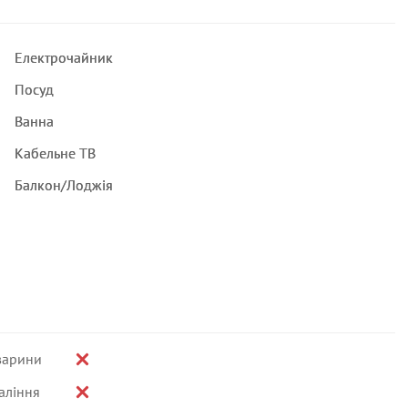
Електрочайник
Посуд
Ванна
Кабельне ТВ
Балкон/Лоджія
варини
аління