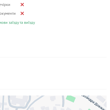
ечірки
окументи
мови заїзду та виїзду