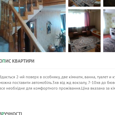
О
П
ИС КВАРТИРИ
Здається 2-ий поверх в особняку, две кімнати, ванна, туалет и к
можна поставити автомобіль.3хв від жд вокзалу, 7-10хв до бюв
все необхідне для комфортного прожівання.Ціна вказана за кімн
З
Р
УЧНОСТІ