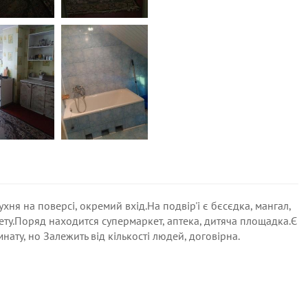
ухня на поверсі, окремий вхід.На подвір'і є бєсєдка, мангал,
ету.Поряд находится супермаркет, аптека, дитяча площадка.Є
ату, но Залежить від кількості людей, договірна.