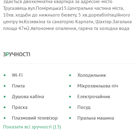
Здається двохкімнатна квартира за адресою-місто
Трускавець вул.Помірецька15.Центральна частина міста,
10хв. ходьби до нижнього бювету, 5 хв.дореабілітаційного
центру ім.Козявкіна та санаторію Карпати, Шахтар.Загальна
площа 47м2.Автономне опалення, гаряча та холодна вода
цілодобово.
З
Р
УЧНОСТІ
Wi-Fi
Холодильник
Плита
Мікрохвильова піч
Душова кабіна
Електрочайник
Праска
Посуд
Плазмовий телевізор
Пральна машина
Показати всі зручності (13)