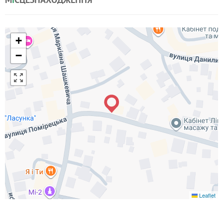
+
−
Leaflet