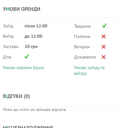
У
М
ОВИ ОРЕНДИ
Заїзд
після 12:00
Тварини
Виїзд
до 11:00
Паління
Застава
10 грн
Вечірки
Діти
Документи
Умови відміни броні
Умови заїзду та
виїзду
В
І
ДГУКИ (
0
)
Поки що ніхто не залишав відгуків.
М
І
СЦЕЗНАХОДЖЕННЯ