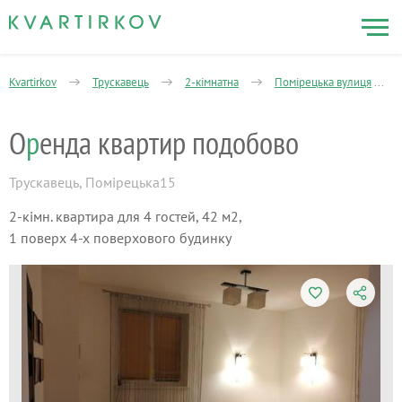
Kvartirkov
Трускавець
2-кімнатна
Помірецька вулиця
О
р
енда квартир подобово
Трускавець
,
Помірецька15
2-кімн. квартира для 4 гостей, 42 м2,
1 поверх 4-х поверхового будинку