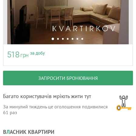
518
за добу
грн
ЗАПРОСИТИ БРОНЮВАННЯ
Багато користувачів мріють жити тут
За минулий тиждень це оголошення подивилися
61
раз
В
Л
АСНИК КВАРТИРИ