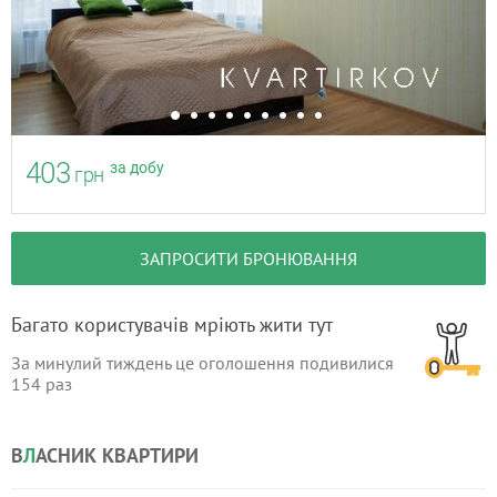
403
за добу
грн
ЗАПРОСИТИ БРОНЮВАННЯ
Багато користувачів мріють жити тут
За минулий тиждень це оголошення подивилися
154
раз
В
Л
АСНИК КВАРТИРИ