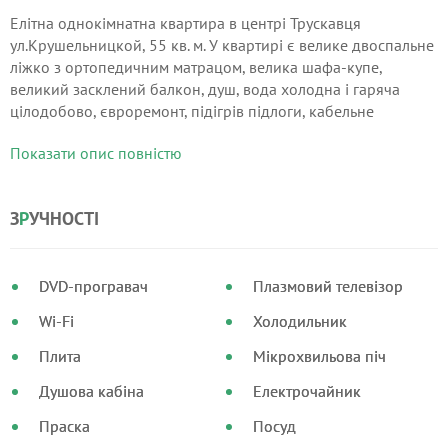
Елітна однокімнатна квартира в центрі Трускавця
ул.Крушельницкой, 55 кв. м. У квартирі є велике двоспальне
ліжко з ортопедичним матрацом, велика шафа-купе,
великий засклений балкон, душ, вода холодна і гаряча
цілодобово, євроремонт, підігрів підлоги, кабельне
телебачення, інтернет, відеодомофон, велика парковка біля
Показати опис повністю
будинку, плазмовий телевізор.
З
Р
УЧНОСТІ
DVD-програвач
Плазмовий телевізор
Wi-Fi
Холодильник
Плита
Мікрохвильова піч
Душова кабіна
Електрочайник
Праска
Посуд