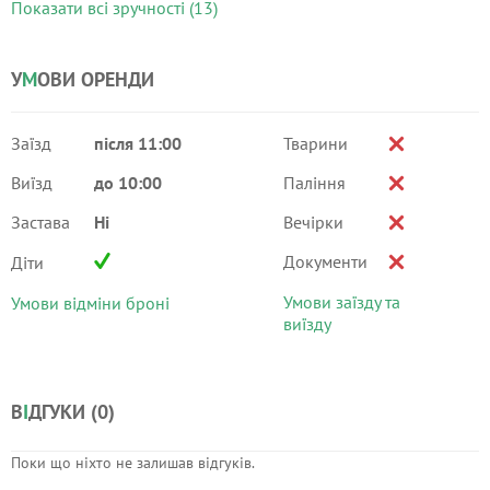
Показати всі зручності (13)
У
М
ОВИ ОРЕНДИ
Заїзд
після 11:00
Тварини
Виїзд
до 10:00
Паління
Застава
Ні
Вечірки
Документи
Діти
Умови заїзду та
Умови відміни броні
виїзду
В
І
ДГУКИ (
0
)
Поки що ніхто не залишав відгуків.