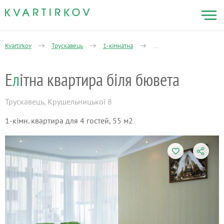
Kvartirkov
Трускавець
1-кімнатна
Соломії Крушельницької
Е
л
ітна квартира біля бювета
Трускавець
,
Крушельницької 8
1-кімн. квартира для 4 гостей, 55 м2