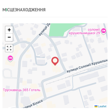
М
І
СЦЕЗНАХОДЖЕННЯ
+
−
Leaflet