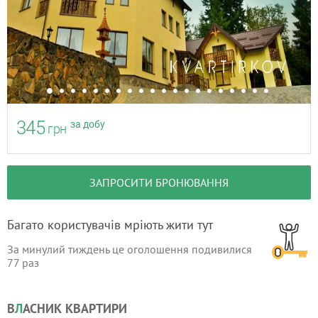
345
за добу
грн
ЗАПРОСИТИ БРОНЮВАННЯ
Багато користувачів мріють жити тут
За минулий тиждень це оголошення подивилися
77
раз
В
Л
АСНИК КВАРТИРИ