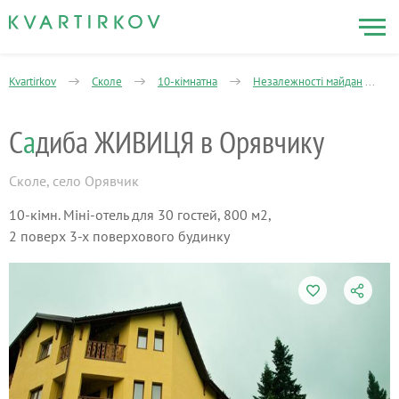
Kvartirkov
Сколе
10-кімнатна
Незалежності майдан
С
а
диба ЖИВИЦЯ в Орявчику
Сколе
,
село Орявчик
10-кімн. Міні-отель для 30 гостей, 800 м2,
2 поверх 3-х поверхового будинку