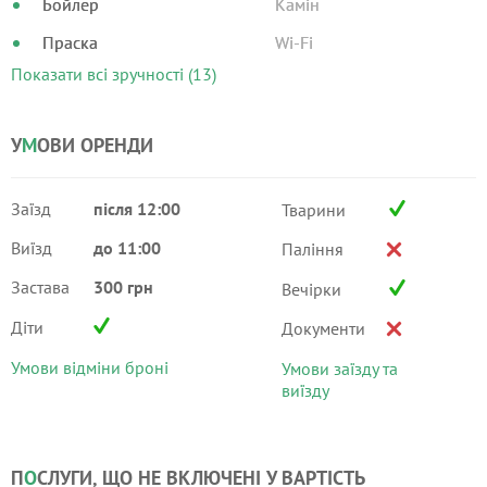
Бойлер
Камін
Праска
Wi-Fi
Показати всі зручності (13)
У
М
ОВИ ОРЕНДИ
Заїзд
після 12:00
Тварини
Виїзд
до 11:00
Паління
Застава
300 грн
Вечірки
Діти
Документи
Умови відміни броні
Умови заїзду та
виїзду
П
О
СЛУГИ, ЩО НЕ ВКЛЮЧЕНІ У ВАРТІСТЬ