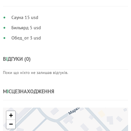
Сауна 15 usd
Бильярд 5 usd
Обед_от 3 usd
В
І
ДГУКИ (
0
)
Поки що ніхто не залишав відгуків.
М
І
СЦЕЗНАХОДЖЕННЯ
+
−