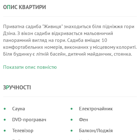
О
П
ИС КВАРТИРИ
Приватна садиба "Живиця" знаходиться біля підніжжя гори
Дзіна. З вікон садиби відкривається мальовничий
панорамний вигляд на гори. Садиба вміщає 10
комфортабельних номерів, виконаних у місцевому колориті.
Біля будинку є літній басейн, дитячий майданчик, стоянка.
До послуг гостей сауна, більярд, велосипеди, кінні
Показати опис повністю
прогулянки.
З
Р
УЧНОСТІ
Сауна
Електрочайник
DVD-програвач
Фен
Телевізор
Балкон/Лоджія