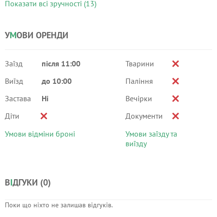
Показати всі зручності (13)
У
М
ОВИ ОРЕНДИ
Заїзд
після 11:00
Тварини
Виїзд
до 10:00
Паління
Застава
Ні
Вечірки
Діти
Документи
Умови відміни броні
Умови заїзду та
виїзду
В
І
ДГУКИ (
0
)
Поки що ніхто не залишав відгуків.