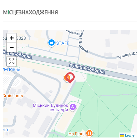
М
І
СЦЕЗНАХОДЖЕННЯ
+
−
Leaflet