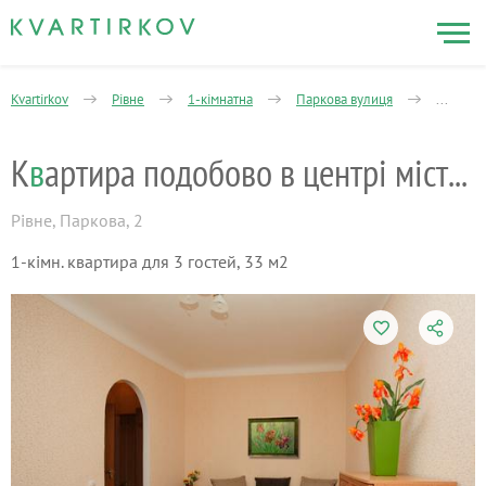
Kvartirkov
Рівне
1-кімнатна
Паркова вулиця
Квартир
К
в
артира подобово в центрі міста Рівне
Рівне
,
Паркова, 2
1-кімн. квартира для 3 гостей, 33 м2