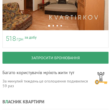
518
за добу
грн
ЗАПРОСИТИ БРОНЮВАННЯ
Багато користувачів мріють жити тут
За минулий тиждень це оголошення подивилися
59
раз
В
Л
АСНИК КВАРТИРИ