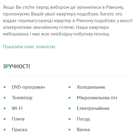
Якщо Ви стоїте перед вибором де зупинитися в Рівному,
пропонуємо Вашій увазі квартиру подобово. Багато хто
віддає перевагу оренді квартир в Рівному подобово у якості
альтернативи звичайному готелю. Наша квартира
мебльована і має всю необхідну побутову техніку.
Знаходиться в центрі Рівного в затишному дворі, неподалік
Показати опис повністю
від торговельно - розважальних, адміністративних закладів
та памятників культури.
З
Р
УЧНОСТІ
DVD-програвач
Холодильник
Телевізор
Мікрохвильова піч
Wi-Fi
Електрочайник
Плита
Посуд
Праска
Ванна