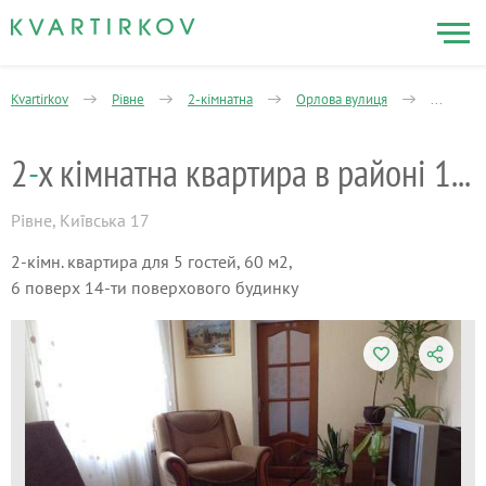
Kvartirkov
Рівне
2-кімнатна
Орлова вулиця
2-х кімн
2
-
х кімнатна квартира в районі 12 школи
Рівне
,
Київська 17
2-кімн. квартира для 5 гостей, 60 м2,
6 поверх 14-ти поверхового будинку