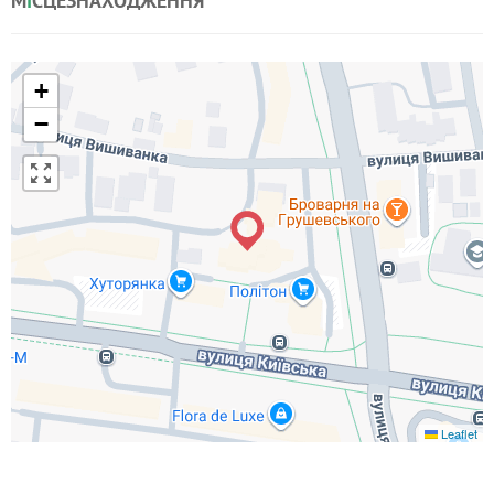
М
І
СЦЕЗНАХОДЖЕННЯ
+
−
Leaflet