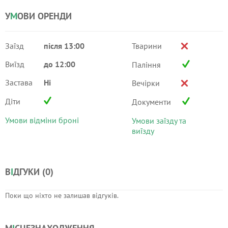
У
М
ОВИ ОРЕНДИ
Заїзд
після 13:00
Тварини
Виїзд
до 12:00
Паління
Застава
Ні
Вечірки
Діти
Документи
Умови відміни броні
Умови заїзду та
виїзду
В
І
ДГУКИ (
0
)
Поки що ніхто не залишав відгуків.