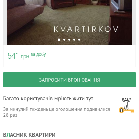
541
за добу
грн
ЗАПРОСИТИ БРОНЮВАННЯ
Багато користувачів мріють жити тут
За минулий тиждень це оголошення подивилися
28
раз
В
Л
АСНИК КВАРТИРИ