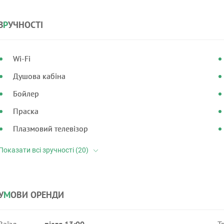
З
Р
УЧНОСТІ
Wi-Fi
Душова кабіна
Бойлер
Праска
Плазмовий телевізор
У
М
ОВИ ОРЕНДИ