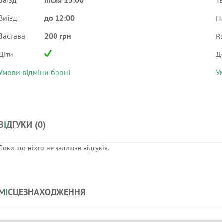
Заїзд
після 13:00
Т
Виїзд
до 12:00
П
Застава
200 грн
В
Діти
Д
Умови відміни броні
У
В
І
ДГУКИ (
0
)
Поки що ніхто не залишав відгуків.
М
І
СЦЕЗНАХОДЖЕННЯ