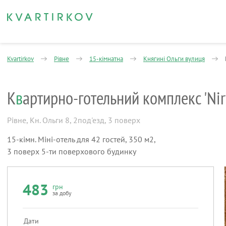
Kvartirkov
Рівне
15-кімнатна
Княгині Ольги вулиця
К
в
артирно-готельний комплекс 'Nir
Рівне
,
Кн. Ольги 8, 2под'езд, 3 поверх
15-кімн. Міні-отель для 42 гостей, 350 м2,
3 поверх 5-ти поверхового будинку
483
грн
за добу
Дати