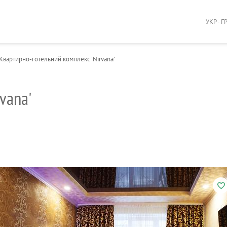
УКР - Г
Квартирно-готельний комплекс 'Nirvanа'
vanа'