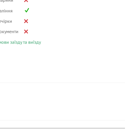
варини
аління
ечірки
окументи
мови заїзду та виїзду