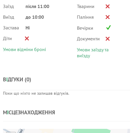
Заїзд
після 11:00
Тварини
Виїзд
до 10:00
Паління
Застава
Ні
Вечірки
Діти
Документи
Умови відміни броні
Умови заїзду та
виїзду
В
І
ДГУКИ (
0
)
Поки що ніхто не залишав відгуків.
М
І
СЦЕЗНАХОДЖЕННЯ