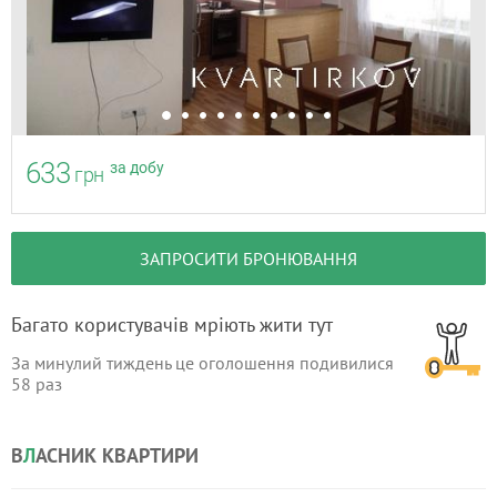
633
за добу
грн
ЗАПРОСИТИ БРОНЮВАННЯ
Багато користувачів мріють жити тут
За минулий тиждень це оголошення подивилися
58
раз
В
Л
АСНИК КВАРТИРИ