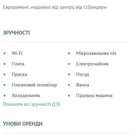
Евроремонт, недалеко від центру, від Ст.Бандери
З
Р
УЧНОСТІ
Wi-Fi
Мікрохвильова піч
Плита
Електрочайник
Праска
Посуд
Плазмовий телевізор
Ванна
Холодильник
Пральна машина
Показати всі зручності (13)
У
М
ОВИ ОРЕНДИ