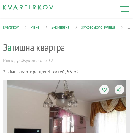
Kvartirkov
Рівне
2-кімнатна
Жуковського вулиця
Зат
З
а
тишна квартра
Рівне
,
ул.Жуковского 37
2-кімн. квартира для 4 гостей, 55 м2