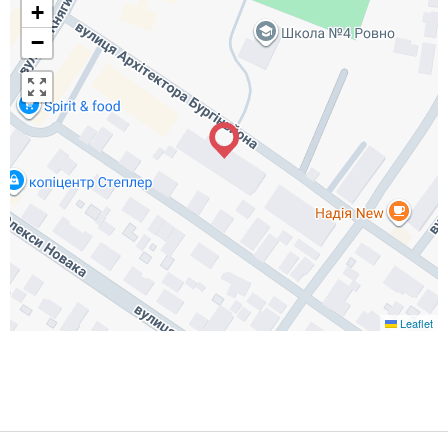
+
−
Leaflet