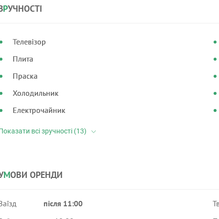
З
Р
УЧНОСТІ
Телевізор
Плита
Праска
Холодильник
Електрочайник
У
М
ОВИ ОРЕНДИ
Заїзд
після 11:00
Т