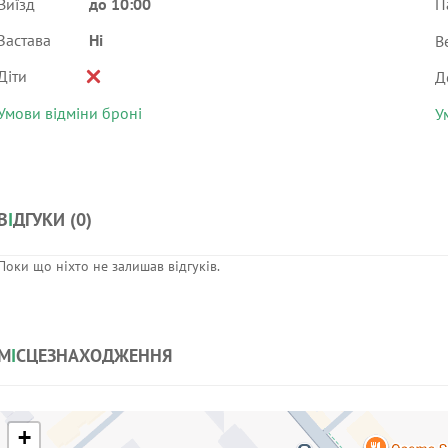
Виїзд
до 10:00
П
Застава
Ні
В
Діти
Д
Умови відміни броні
У
В
І
ДГУКИ (
0
)
Поки що ніхто не залишав відгуків.
М
І
СЦЕЗНАХОДЖЕННЯ
+