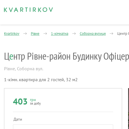
Kvartirkov
Рівне
1-кімнатна
Соборна вулиця
Центр 
Ц
е
нтр Рівне-район Будинку Офіцері
Рівне
,
Соборна вул.
1-кімн. квартира для 2 гостей, 32 м2
403
грн
за добу
Дати