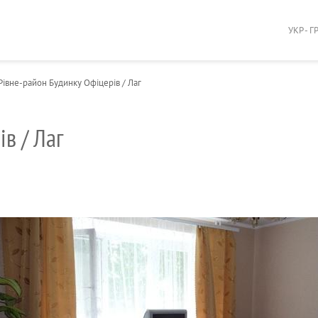
УКР - Г
Рівне-район Будинку Офіцерів / Лаг
в / Лаг