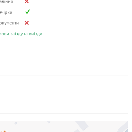
аління
ечірки
окументи
мови заїзду та виїзду