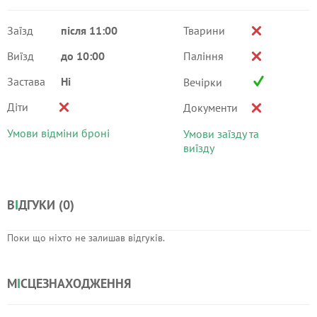
Заїзд
після 11:00
Тварини
Виїзд
до 10:00
Паління
Застава
Ні
Вечірки
Діти
Документи
Умови відміни броні
Умови заїзду та
виїзду
В
І
ДГУКИ (
0
)
Поки що ніхто не залишав відгуків.
М
І
СЦЕЗНАХОДЖЕННЯ