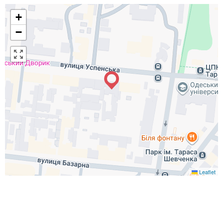
+
−
Leaflet