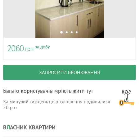
2060
за добу
грн
ЗАПРОСИТИ БРОНЮВАННЯ
Багато користувачів мріють жити тут
За минулий тиждень це оголошення подивилися
50
раз
В
Л
АСНИК КВАРТИРИ