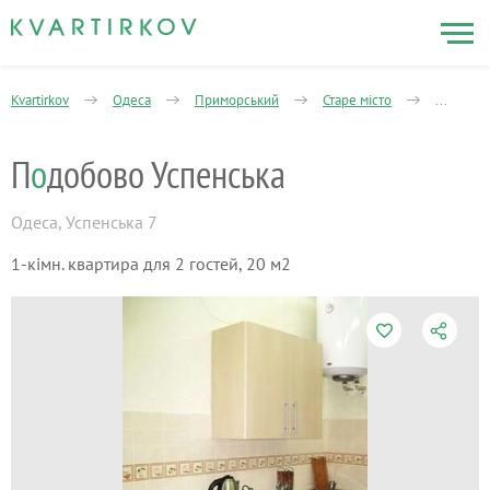
Kvartirkov
Одеса
Приморський
Старе місто
1-кімнат
П
о
добово Успенська
Одеса
,
Успенська 7
1-кімн. квартира для 2 гостей, 20 м2