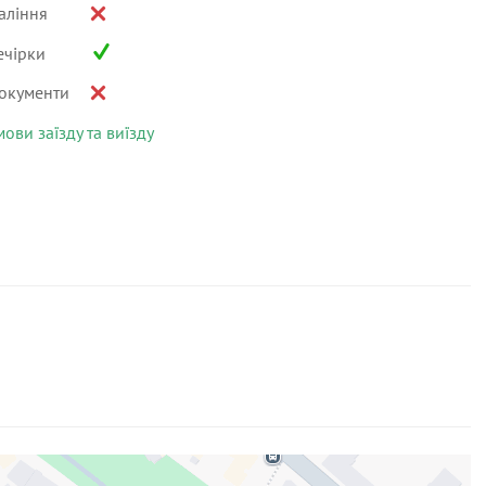
аління
ечірки
окументи
мови заїзду та виїзду