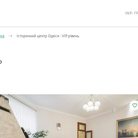
УКР - Г
тна
Історичний центр Одеси - VIP рівень
ь