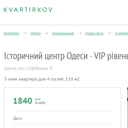
Kvartirkov
Одеса
Приморський
Старе місто
3-кімна
І
с
торичний центр Одеси - VIP рівен
Одеса
,
вул. Софіївська, 9
3-кімн. квартира для 4 гостей, 110 м2
1840
грн
за добу
Дати