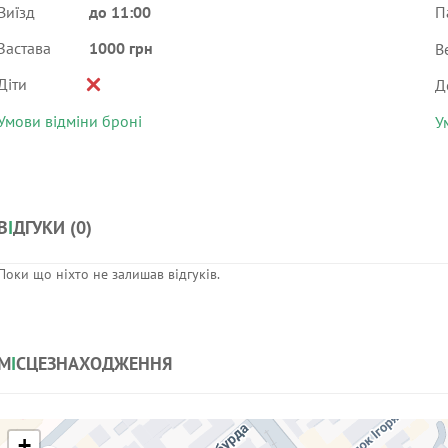
Виїзд
до 11:00
П
Застава
1000 грн
В
Діти
Д
Умови відміни броні
У
В
І
ДГУКИ (
0
)
Поки що ніхто не залишав відгуків.
М
І
СЦЕЗНАХОДЖЕННЯ
+