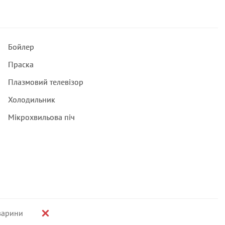
Бойлер
Праска
Плазмовий телевізор
Холодильник
Мікрохвильова піч
варини