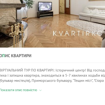
О
П
ИС КВАРТИРИ
ВІРТУАЛЬНИЙ ТУР ПО КВАРТИРІ: Історичний центр! Від господар
тиха і затишна квартира, знаходиться в 5-7 хвилинах ходьби ві
(бульвар мистецтв), Приморського бульвару, "Тещин міст", "Стара