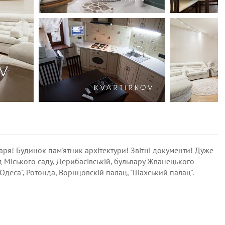
я! Будинок пам'ятник архітектури! Звітні документи! Дуже
д Міського саду, Дерибасівській, бульвару Жванецького
 Одеса", Ротонда, Ворнцовскій палац, "Шахський палац".