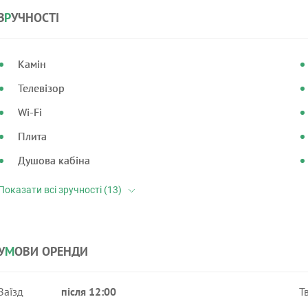
З
Р
УЧНОСТІ
Камін
Телевізор
Wi-Fi
Плита
Душова кабіна
У
М
ОВИ ОРЕНДИ
Заїзд
після 12:00
Т