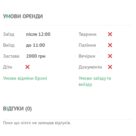
У
М
ОВИ ОРЕНДИ
Заїзд
після 12:00
Тварини
Виїзд
до 11:00
Паління
Застава
2000 грн
Вечірки
Діти
Документи
Умови відміни броні
Умови заїзду та
виїзду
В
І
ДГУКИ (
0
)
Поки що ніхто не залишав відгуків.