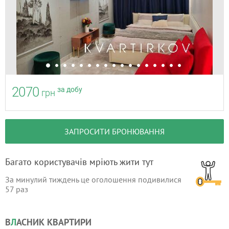
2070
за добу
грн
ЗАПРОСИТИ БРОНЮВАННЯ
Багато користувачів мріють жити тут
За минулий тиждень це оголошення подивилися
57
раз
В
Л
АСНИК КВАРТИРИ