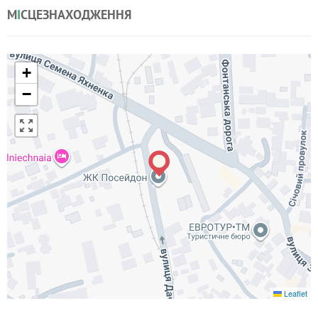
М
І
СЦЕЗНАХОДЖЕННЯ
+
−
Leaflet