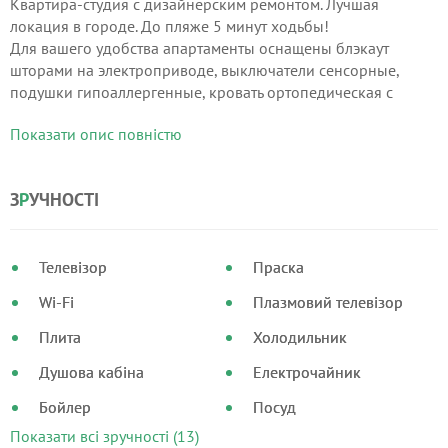
Квартира-студия с дизайнерским ремонтом. Лучшая
локация в городе. До пляже 5 минут ходьбы!
Для вашего удобства апартаменты оснащены блэкаут
шторами на электроприводе, выключатели сенсорные,
подушки гипоаллергенные, кровать ортопедическая с
беспружинным матрасом. Комплект постельного белья и
Показати опис повністю
полотенец, косметика для душа в вашем распоряжении.
З
Р
УЧНОСТІ
Телевізор
Праска
Wi-Fi
Плазмовий телевізор
Плита
Холодильник
Душова кабіна
Електрочайник
Бойлер
Посуд
Показати всі зручності (13)