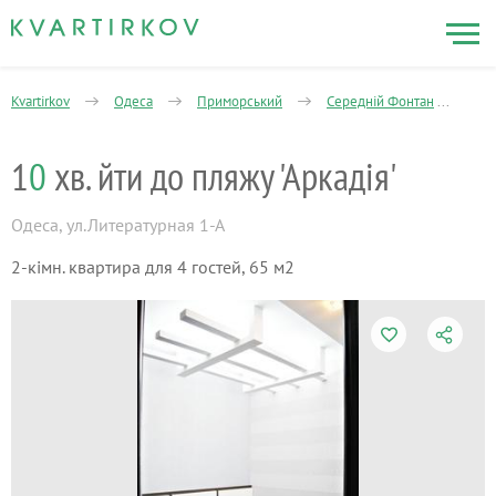
Kvartirkov
Одеса
Приморський
Середній Фонтан
2-
1
0
хв. йти до пляжу 'Аркадія'
Одеса
,
ул.Литературная 1-А
2-кімн. квартира для 4 гостей, 65 м2