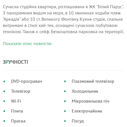
Сучасна студійна квартира, розташована в ЖК "Білий Парус".
З панорамним видом на море, в 10 хвилинах ходьби пляж
"Аркадія" або 10 ст. Великого Фонтану. Кухня-студія, спальня
витримані в стилі хай-тек, оснащені сучасною побутовою
технікою. Також є сейф. Безкоштовна парковка на території,
що охороняється у дворі, підземний паркінг (платно).
Показати опис повністю
З
Р
УЧНОСТІ
DVD-програвач
Плазмовий телевізор
Телевізор
Холодильник
Wi-Fi
Мікрохвильова піч
Плита
Електрочайник
Праска
Посуд