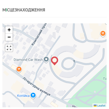
М
І
СЦЕЗНАХОДЖЕННЯ
+
−
Leaflet