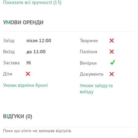
Показати всі зручності (13)
У
М
ОВИ ОРЕНДИ
Заїзд
після 12:00
Тварини
Виїзд
до 11:00
Паління
Застава
Ні
Вечірки
Діти
Документи
Умови відміни броні
Умови заїзду та
виїзду
В
І
ДГУКИ (
0
)
Поки що ніхто не залишав відгуків.