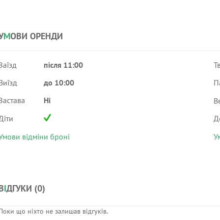
У
М
ОВИ ОРЕНДИ
Заїзд
після 11:00
Т
Виїзд
до 10:00
П
Застава
Ні
В
Діти
Д
Умови відміни броні
У
В
І
ДГУКИ (
0
)
Поки що ніхто не залишав відгуків.