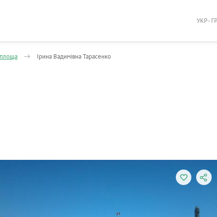
УКР - Г
 площа
Ірина Вадимівна Тарасенко