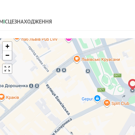
М
І
СЦЕЗНАХОДЖЕННЯ
+
−