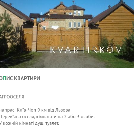
О
П
ИС КВАРТИРИ
АГРООСЕЛЯ
на трасі Київ-Чоп 9 км від Львова
Дерев"яна оселя, кімнатати на 2 або 3 особи.
У кожній кімнаті душ, туалет.