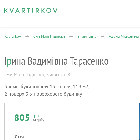
Kvartirkov
сми Малі Підліски
5-кімнатна
Адама Міцкевича
І
р
ина Вадимівна Тарасенко
сми Малі Підліски
,
Київська, 85
5-кімн. будинок для 15 гостей, 119 м2,
2 поверх 3-х поверхового будинку
805
грн
за добу
Дати