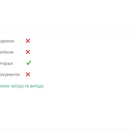
варини
аління
ечірки
окументи
мови заїзду та виїзду