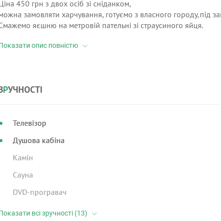
Ціна 450 грн з двох осіб зі сніданком,
можна замовляти харчування, готуємо з власного городу,під за
Смажемо яєшню на метровій пательні зі страусиного яйця.
З
Р
УЧНОСТІ
Телевізор
Душова кабіна
Камін
Сауна
DVD-програвач