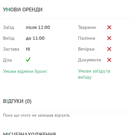
У
М
ОВИ ОРЕНДИ
Заїзд
після 12:00
Тварини
Виїзд
до 11:00
Паління
Застава
Ні
Вечірки
Документи
Діти
Умови заїзду та
Умови відміни броні
виїзду
В
І
ДГУКИ (
0
)
Поки що ніхто не залишав відгуків.
М
І
СЦЕЗНАХОДЖЕННЯ