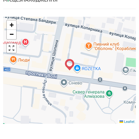
+
−
Leaflet