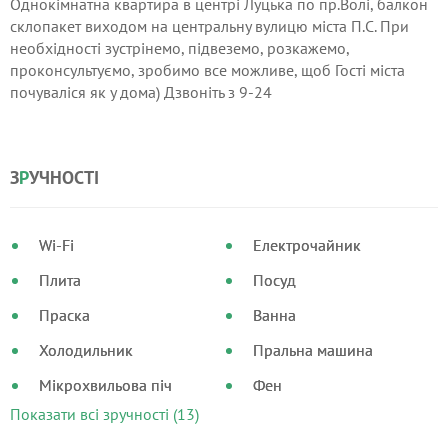
Однокімнатна квартира в центрі Луцька по пр.Волі, балкон
склопакет виходом на центральну вулицю міста П.С. При
необхідності зустрінемо, підвеземо, розкажемо,
проконсультуємо, зробимо все можливе, щоб Гості міста
почуваліся як у дома) Дзвоніть з 9-24
Подобово - 500грн, від 3 днів - 450грн, від 7 днів - 400грн
З
Р
УЧНОСТІ
Wi-Fi
Електрочайник
Плита
Посуд
Праска
Ванна
Холодильник
Пральна машина
Мікрохвильова піч
Фен
Показати всі зручності (13)