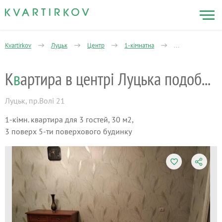
Kvartirkov
Луцьк
Центр
1-кімнатна
Волі проспект
К
в
артира в центрі Луцька подобово
Луцьк
,
пр.Волі 21
1-кімн. квартира для 3 гостей, 30 м2,
3 поверх 5-ти поверхового будинку