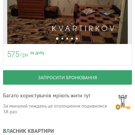
575
за добу
грн
ЗАПРОСИТИ БРОНЮВАННЯ
Багато користувачів мріють жити тут
За минулий тиждень це оголошення подивилися
38
раз
В
Л
АСНИК КВАРТИРИ