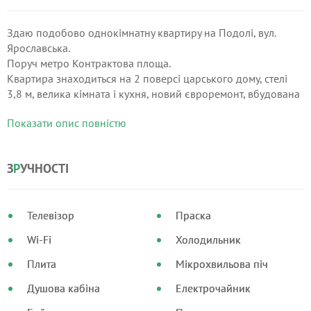
Здаю подобово однокімнатну квартиру на Подолі, вул.
Ярославська.
Поруч метро Контрактова площа.
Квартира знаходиться на 2 поверсі царського дому, стелі
3,8 м, велика кімната і кухня, новий євроремонт, вбудована
кухня, мікрохвильова пічка, посуд, холодильник, Інтернет,
Показати опис повністю
кабельне ТБ, двоспальне ліжко, ламінат, Тиха і затишна,
гарний вид з вікон.
З
Р
УЧНОСТІ
Телевізор
Праска
Wi-Fi
Холодильник
Плита
Мікрохвильова піч
Душова кабіна
Електрочайник