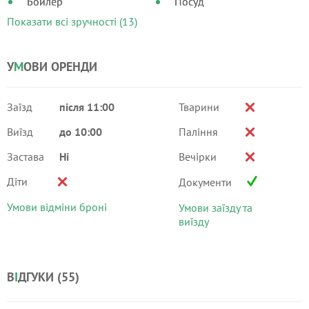
Бойлер
Посуд
Показати всі зручності (13)
У
М
ОВИ ОРЕНДИ
Заїзд
після 11:00
Тварини
Виїзд
до 10:00
Паління
Застава
Ні
Вечірки
Діти
Документи
Умови відміни броні
Умови заїзду та
виїзду
В
І
ДГУКИ (
55
)