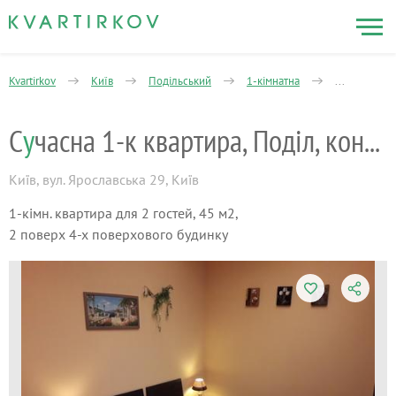
Kvartirkov
Київ
Подільський
1-кімнатна
Сучасна 1-к 
С
у
часна 1-к квартира, Поділ, кондиц.
Київ
,
вул. Ярославська 29, Київ
1-кімн. квартира для 2 гостей, 45 м2,
2 поверх 4-х поверхового будинку