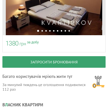
1380
за добу
грн
ЗАПРОСИТИ БРОНЮВАННЯ
Багато користувачів мріють жити тут
За минулий тиждень це оголошення подивилися
112
раз
В
Л
АСНИК КВАРТИРИ