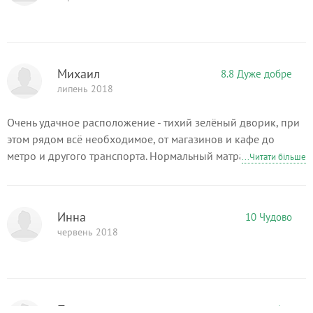
Михаил
8.8 Дуже добре
липень 2018
Очень удачное расположение - тихий зелёный дворик, при
этом рядом всё необходимое, от магазинов и кафе до
метро и другого транспорта. Нормальный матрас, залог
...Читати більше
хорошего отдыха. В принципе - есть всё необходимое.
Приятный персонал, квартра освободилась раньше -
перезвонили и предложили заехать, не ожидая 13-и часов.
Инна
10 Чудово
Хозяева на связи постоянно. Сильный запах парфюма от
червень 2018
постели - подушки пришлось выгуливать до вечера на
балконе, у меня очень чувствительное обоняние. Пожелание
- послабее бы запах, а лучше без, что бы не являлось его
источником. Стиральная машинка тоже не помешала бы,
хотя на пару дней - не критично.
Павел
8.8 Дуже добре