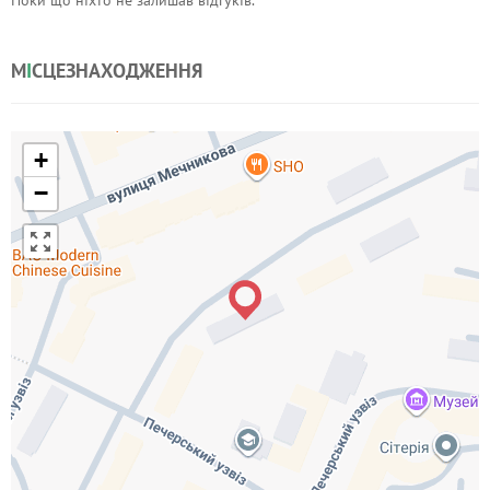
Поки що ніхто не залишав відгуків.
М
І
СЦЕЗНАХОДЖЕННЯ
+
−