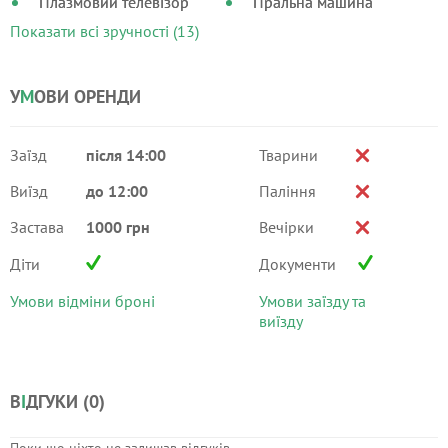
Плазмовий телевізор
Пральна машина
Показати всі зручності (13)
У
М
ОВИ ОРЕНДИ
Заїзд
після 14:00
Тварини
Виїзд
до 12:00
Паління
Застава
1000 грн
Вечірки
Діти
Документи
Умови відміни броні
Умови заїзду та
виїзду
В
І
ДГУКИ (
0
)