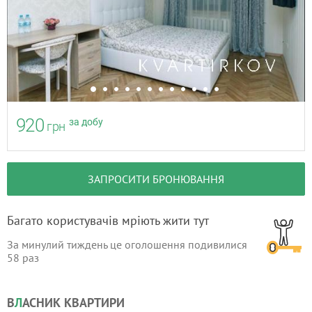
920
за добу
грн
ЗАПРОСИТИ БРОНЮВАННЯ
Багато користувачів мріють жити тут
За минулий тиждень це оголошення подивилися
58
раз
В
Л
АСНИК КВАРТИРИ