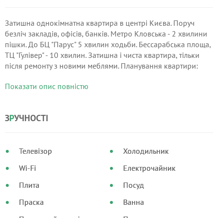
Затишна однокімнатна квартира в центрі Києва. Поруч
безліч закладів, офісів, банків. Метро Кловська - 2 хвилини
пішки. До БЦ "Парус" 5 хвилин ходьби. Бессарабська площа,
ТЦ "Гулівер" - 10 хвилин. Затишна і чиста квартира, тільки
після ремонту з новими меблями. Планування квартири:
кімната з двоспальним зручним ліжком (200 * 180),
Показати опис повністю
двоспальним диваном і зручним обіднім столом, місткий
шафа-купе.
З
Р
УЧНОСТІ
Телевізор
Холодильник
Wi-Fi
Електрочайник
Плита
Посуд
Праска
Ванна