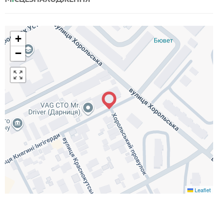
+
−
Leaflet