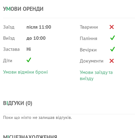
У
М
ОВИ ОРЕНДИ
Заїзд
після 11:00
Тварини
Виїзд
до 10:00
Паління
Застава
Ні
Вечірки
Діти
Документи
Умови відміни броні
Умови заїзду та
виїзду
В
І
ДГУКИ (
0
)
Поки що ніхто не залишав відгуків.
М
І
СЦЕЗНАХОДЖЕННЯ