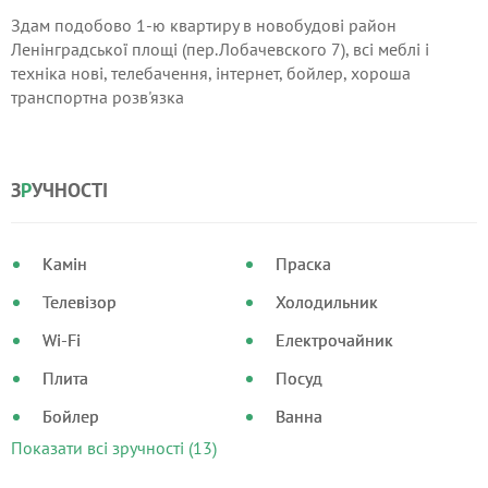
Здам подобово 1-ю квартиру в новобудові район
Ленінградської площі (пер.Лобачевского 7), всі меблі і
техніка нові, телебачення, інтернет, бойлер, хороша
транспортна розв'язка
З
Р
УЧНОСТІ
Камін
Праска
Телевізор
Холодильник
Wi-Fi
Електрочайник
Плита
Посуд
Бойлер
Ванна
Показати всі зручності (13)