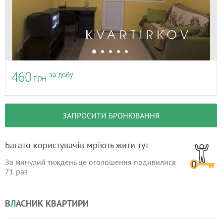
460
за добу
грн
ЗАПРОСИТИ БРОНЮВАННЯ
Багато користувачів мріють жити тут
За минулий тиждень це оголошення подивилися
71
раз
В
Л
АСНИК КВАРТИРИ