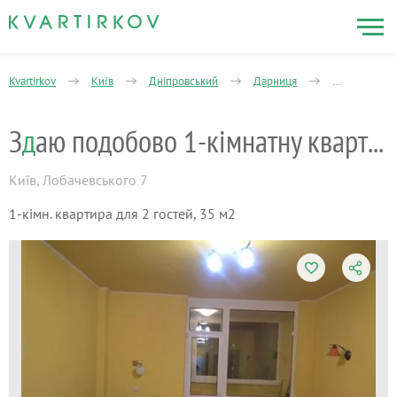
Kvartirkov
Київ
Дніпровський
Дарниця
1-кімнатна
З
д
аю подобово 1-кімнатну квартиру
Київ
,
Лобачевського 7
1-кімн. квартира для 2 гостей, 35 м2