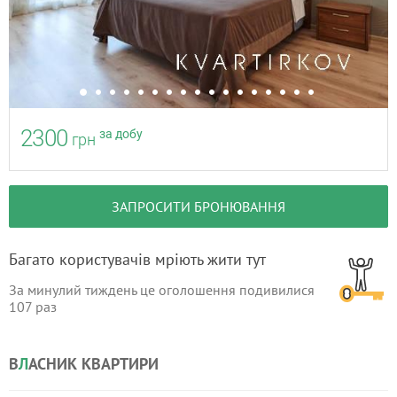
2300
за добу
грн
ЗАПРОСИТИ БРОНЮВАННЯ
Багато користувачів мріють жити тут
За минулий тиждень це оголошення подивилися
107
раз
В
Л
АСНИК КВАРТИРИ