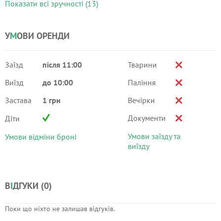
Показати всі зручності (13)
У
М
ОВИ ОРЕНДИ
Заїзд
після 11:00
Тварини
Виїзд
до 10:00
Паління
Застава
1 грн
Вечірки
Документи
Діти
Умови заїзду та
Умови відміни броні
виїзду
В
І
ДГУКИ (
0
)
Поки що ніхто не залишав відгуків.