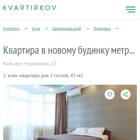
Kvartirkov
Київ
Шевченківський
Лукянівка
1-кімнатн
К
в
артира в новому будинку метро Лук'
Київ
,
вул. Чорновола, 27
1-кімн. квартира для 2 гостей, 45 м2