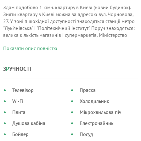
Здам подобово 1 кімн. квартиру в Києві (новий будинок).
Зняти квартиру в Києві можна за адресою вул. Чорновола,
27. У зоні пішохідної доступності знаходяться станції метро
"Лук'янівська" і "Політехнічний інститут". Поруч знаходяться:
велика кількість магазинів і супермаркетів, Міністерство
транспорту Укрвино, торгово-розважальний центр "Україна",
Показати опис повністю
Національний цирк України, лікарня "Охматдит", монастир
"Покрова Божої Матері", спорткомплекс "Старт", ТЦ
«Квадрат», Лук'янівський ринок, кінотеатр "Одеса-кіно",
З
Р
УЧНОСТІ
банки.
Телевізор
Праска
Wi-Fi
Холодильник
Плита
Мікрохвильова піч
Душова кабіна
Електрочайник
Бойлер
Посуд