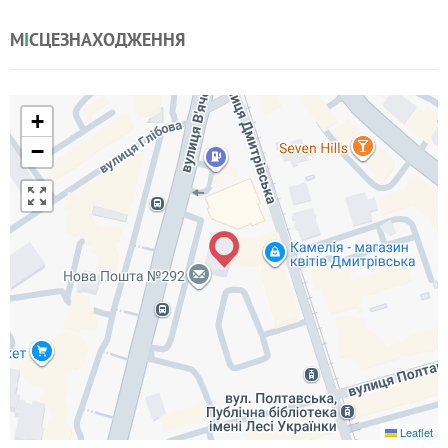
М
І
СЦЕЗНАХОДЖЕННЯ
+
−
Leaflet