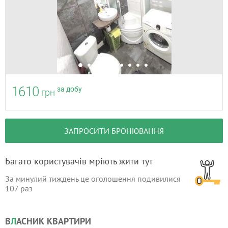
1610
за добу
грн
ЗАПРОСИТИ БРОНЮВАННЯ
Багато користувачів мріють жити тут
За минулий тиждень це оголошення подивилися
107
раз
В
Л
АСНИК КВАРТИРИ