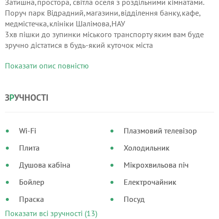
Затишна,простора, світла оселя з роздільними кімнатами.
Поруч парк Відрадний,магазини,відділення банку,кафе,
медмістечка,клініки Шалімова,НАУ
3хв пішки до зупинки міського транспорту яким вам буде
зручно дістатися в будь-який куточок міста
Поруч з будинком є парковка
Показати опис повністю
В одній з кімнат додатково є двоярусне дитячо-підліткове
ліжко.
З
Р
УЧНОСТІ
Wi-Fi
Плазмовий телевізор
Плита
Холодильник
Душова кабіна
Мікрохвильова піч
Бойлер
Електрочайник
Праска
Посуд
Показати всі зручності (13)