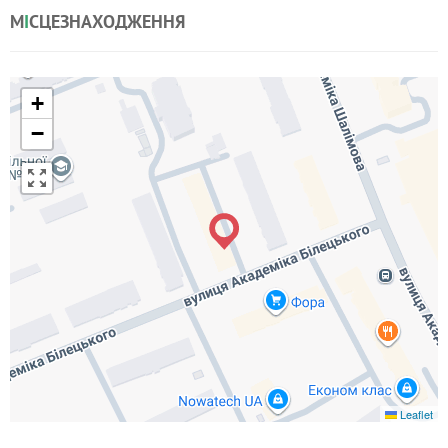
М
І
СЦЕЗНАХОДЖЕННЯ
+
−
Leaflet