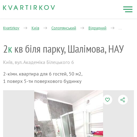
Kvartirkov
Київ
Соломянський
Відрадний
2-кімнатна
2
к
кв біля парку, Шалімова, НАУ
Київ
,
вул. Академіка Білецького 6
2-кімн. квартира для 6 гостей, 50 м2,
1 поверх 5-ти поверхового будинку