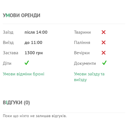
У
М
ОВИ ОРЕНДИ
Заїзд
після 14:00
Тварини
Виїзд
до 11:00
Паління
Застава
1300 грн
Вечірки
Діти
Документи
Умови відміни броні
Умови заїзду та
виїзду
В
І
ДГУКИ (
0
)
Поки що ніхто не залишав відгуків.