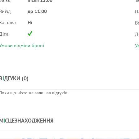
Заїзд
після 12:00
Т
Виїзд
до 11:00
П
Застава
Ні
В
Діти
Д
Умови відміни броні
У
В
І
ДГУКИ (
0
)
Поки що ніхто не залишав відгуків.
М
І
СЦЕЗНАХОДЖЕННЯ