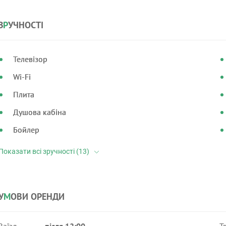
З
Р
УЧНОСТІ
Телевізор
Wi-Fi
Плита
Душова кабіна
Бойлер
У
М
ОВИ ОРЕНДИ