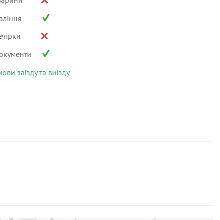
варини
аління
ечірки
окументи
мови заїзду та виїзду