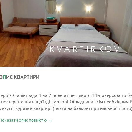
О
П
ИС КВАРТИРИ
Героїв Сталінграда 4 на 2 поверсі цегляного 14-поверхового бу
спостереження в під'їзді і у дворі. Обладнана всім необхідним 
у взутті, курить в квартирі (тільки на балконі при наявності йог