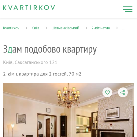
Kvartirkov
Київ
Шевченківський
2-кімнатна
Святоши
З
д
ам подобово квартиру
Київ
,
Саксаганського 121
2-кімн. квартира для 2 гостей, 70 м2