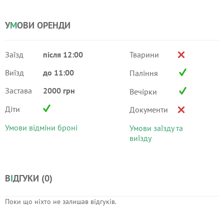
У
М
ОВИ ОРЕНДИ
Заїзд
після 12:00
Тварини
Виїзд
до 11:00
Паління
Застава
2000 грн
Вечірки
Діти
Документи
Умови відміни броні
Умови заїзду та
виїзду
В
І
ДГУКИ (
0
)
Поки що ніхто не залишав відгуків.