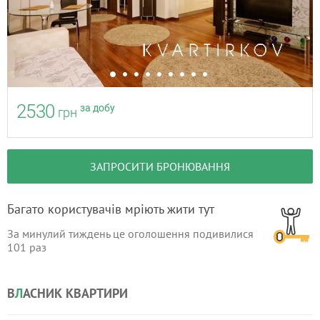
2530
за добу
грн
ЗАПРОСИТИ БРОНЮВАННЯ
Багато користувачів мріють жити тут
За минулий тиждень це оголошення подивилися
101
раз
В
Л
АСНИК КВАРТИРИ