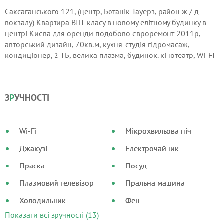
Саксаганського 121, (центр, Ботанік Тауерз, район ж / д-
вокзалу) Квартира ВІП-класу в новому елітному будинку в
центрі Києва для оренди подобово євроремонт 2011р,
авторський дизайн, 70кв.м, кухня-студія гідромасаж,
кондиціонер, 2 ТБ, велика плазма, будинок. кінотеатр, Wi-FI
4 сп. місця, підігрів підлоги, 2 ліфти, охорона, підземний
паркінг найближчі станції метро: Університет, Вокзальна
З
Р
УЧНОСТІ
Wi-Fi
Мікрохвильова піч
Джакузі
Електрочайник
Праска
Посуд
Плазмовий телевізор
Пральна машина
Холодильник
Фен
Показати всі зручності (13)