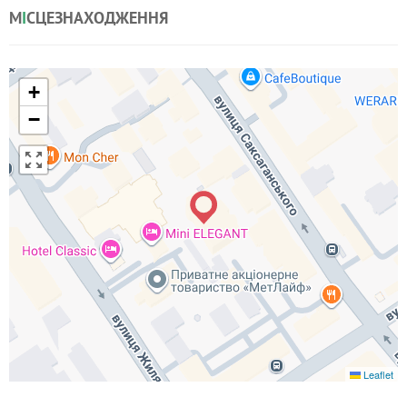
М
І
СЦЕЗНАХОДЖЕННЯ
+
−
Leaflet