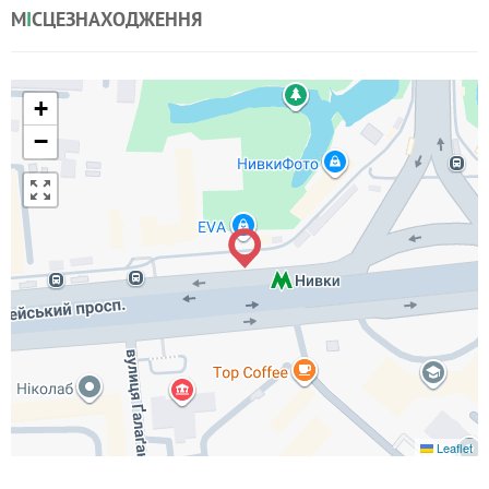
М
І
СЦЕЗНАХОДЖЕННЯ
+
−
Leaflet