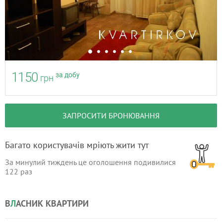
1150
за добу
грн
ЗАПРОСИТИ БРОНЮВАННЯ
Багато користувачів мріють жити тут
За минулий тиждень це оголошення подивилися
122
раз
В
Л
АСНИК КВАРТИРИ