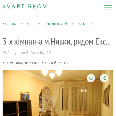
Kvartirkov
Київ
Шевченківський
Нивки
3-кімнатна
3
-
х кімнатна м.Нивки, рядом Експоплаза
Київ
,
вулиця Бабушкіна 23
3-кімн. квартира для 8 гостей, 75 м2