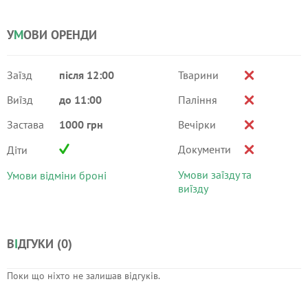
У
М
ОВИ ОРЕНДИ
Заїзд
після 12:00
Тварини
Виїзд
до 11:00
Паління
Застава
1000 грн
Вечірки
Документи
Діти
Умови заїзду та
Умови відміни броні
виїзду
В
І
ДГУКИ (
0
)
Поки що ніхто не залишав відгуків.