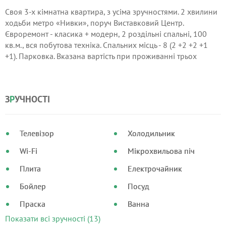
Своя 3-х кімнатна квартира, з усіма зручностями. 2 хвилини
ходьби метро «Нивки», поруч Виставковий Центр.
Євроремонт - класика + модерн, 2 роздільні спальні, 100
кв.м., вся побутова техніка. Спальних місць - 8 (2 +2 +2 +1
+1). Парковка. Вказана вартість при проживанні трьох
чоловік. Ціна збільшиться в разі проживання більшої
кількості мешканців. Виставкові дні, ціна 600-1000грн.
З
Р
УЧНОСТІ
Телевізор
Холодильник
Wi-Fi
Мікрохвильова піч
Плита
Електрочайник
Бойлер
Посуд
Праска
Ванна
Показати всі зручності (13)