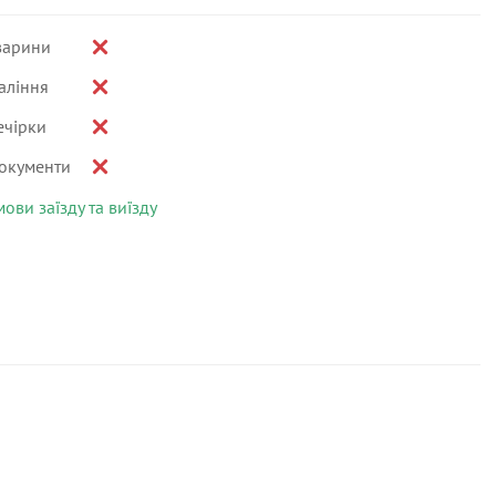
варини
аління
ечірки
окументи
мови заїзду та виїзду