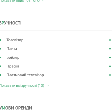
З
Р
УЧНОСТІ
Телевізор
Плита
Бойлер
Праска
Плазмовий телевізор
У
М
ОВИ ОРЕНДИ