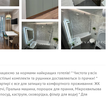
Працюємо за нормами найкращих готелів! * Чистота у всіх
стільні комплекти та рушники доставляються із прачки! *
квартирі є все для затишку та комфортного проживання: ЖК
і речі, Пральна машина, порошок для прання, Мікрохвильова
посуд, каструля, сковорідка, фільтр для води) * Для