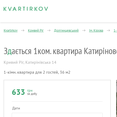
Kvartirkov
Кривий Ріг
Долгинцевський
Ім. Кірова
1-
З
д
ається 1ком. квартира Катирінов
Кривий Ріг
,
Катирінівська 14
1-кімн. квартира для 2 гостей, 36 м2
633
грн
за добу
Дати