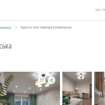
УКР - Г
кімнатна
Здається 1ком. квартира Катиріновська
ська