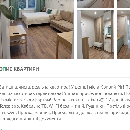
О
П
ИС КВАРТИРИ
Затишна, чиста, реальна квартира! У центрі міста Кривий Ріг! 
наших квартирах гарантована! У штаті професійні покоївки, По
Розмістимо з комфортом! Вам не захочеться їхати))) * У даній 
Телевізор, Кабельне ТБ, Wi-Fi безлімітний, Рушники, Постільн
піч, Фен, Праска, Чайник, Прасувальна дошка, столові прилади, 
відрядження звітні документи.