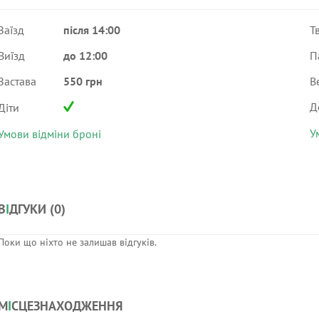
Заїзд
після 14:00
Т
Виїзд
до 12:00
П
Застава
550 грн
В
Д
Діти
У
Умови відміни броні
В
І
ДГУКИ (
0
)
Поки що ніхто не залишав відгуків.
М
І
СЦЕЗНАХОДЖЕННЯ