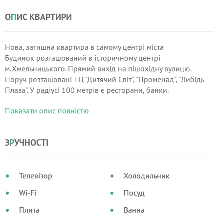
О
П
ИС КВАРТИРИ
Нова, затишна квартира в самому центрі міста
Будинок розташований в історичному центрі
м.Хмельницького. Прямий вихід на пішохідну вулицю.
Поруч розташовані ТЦ "Дитячий Світ", "Променад", "Либідь
Плаза". У радіусі 100 метрів є ресторани, банки.
Показати опис повністю
До ТРЦ "Оазис" 10 хвилин пішки. Зручна транспортна
розв'язка на всі напрямки.
З
Р
УЧНОСТІ
Телевізор
Холодильник
Wi-Fi
Посуд
Плита
Ванна