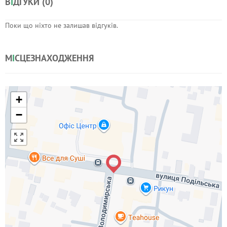
В
І
ДГУКИ (
0
)
Поки що ніхто не залишав відгуків.
М
І
СЦЕЗНАХОДЖЕННЯ
+
−