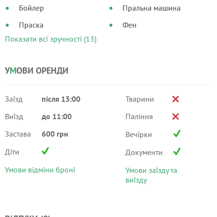
Бойлер
Пральна машина
Праска
Фен
Показати всі зручності (13)
У
М
ОВИ ОРЕНДИ
Заїзд
після 13:00
Тварини
Виїзд
до 11:00
Паління
Застава
600 грн
Вечірки
Діти
Документи
Умови відміни броні
Умови заїзду та
виїзду