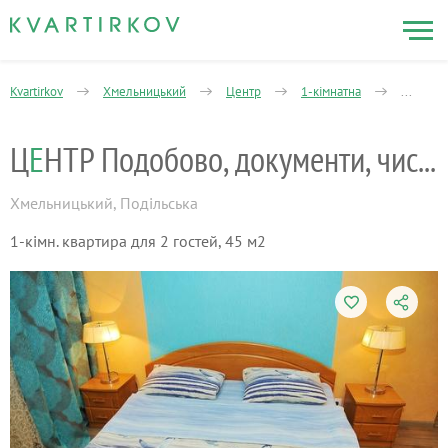
Kvartirkov
Хмельницький
Центр
1-кімнатна
ЦЕНТР П
Ц
Е
НТР Подобово, документи, чисто, інтерн
Хмельницький
,
Подільська
1-кімн. квартира для 2 гостей, 45 м2