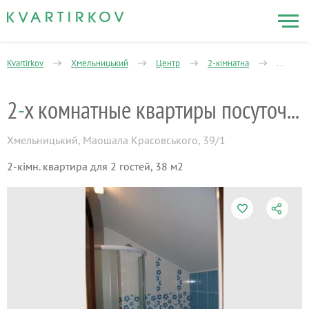
Kvartirkov
Хмельницький
Центр
2-кімнатна
Володим
2
-
х комнатные квартиры посуточно
Хмельницький
,
Маошала Красовського, 39/1
2-кімн. квартира для 2 гостей, 38 м2