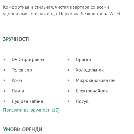
Комфортная и стильная, чистая квартира со всеми
удобствами. Горячая вода. Парковка безкоштовна.Wi-Fi
З
Р
УЧНОСТІ
DVD-програвач
Праска
Телевізор
Холодильник
Wi-Fi
Мікрохвильова піч
Плита
Електрочайник
Душова кабіна
Посуд
Показати всі зручності (13)
У
М
ОВИ ОРЕНДИ