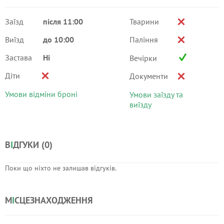
Заїзд
після 11:00
Тварини
Виїзд
до 10:00
Паління
Застава
Ні
Вечірки
Діти
Документи
Умови відміни броні
Умови заїзду та
виїзду
В
І
ДГУКИ (
0
)
Поки що ніхто не залишав відгуків.
М
І
СЦЕЗНАХОДЖЕННЯ