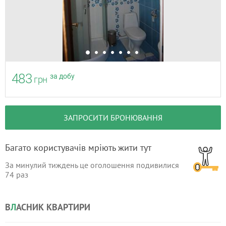
483
за добу
грн
ЗАПРОСИТИ БРОНЮВАННЯ
Багато користувачів мріють жити тут
За минулий тиждень це оголошення подивилися
74
раз
В
Л
АСНИК КВАРТИРИ