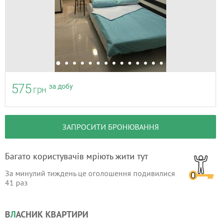
575
за добу
грн
ЗАПРОСИТИ БРОНЮВАННЯ
Багато користувачів мріють жити тут
За минулий тиждень це оголошення подивилися
41
раз
В
Л
АСНИК КВАРТИРИ