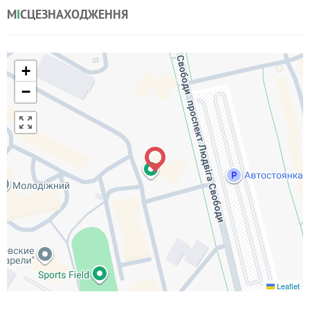
М
І
СЦЕЗНАХОДЖЕННЯ
+
−
Leaflet