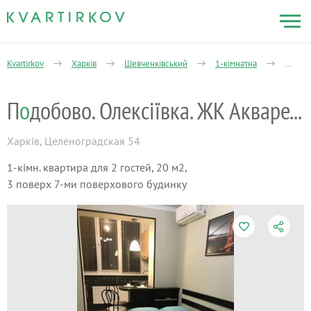
Kvartirkov
Харків
Шевченківський
1-кімнатна
Цілино
П
о
добово. Олексіївка. ЖК Акварелі
Харків
,
Целеноградская 54
1-кімн. квартира для 2 гостей, 20 м2,
3 поверх 7-ми поверхового будинку