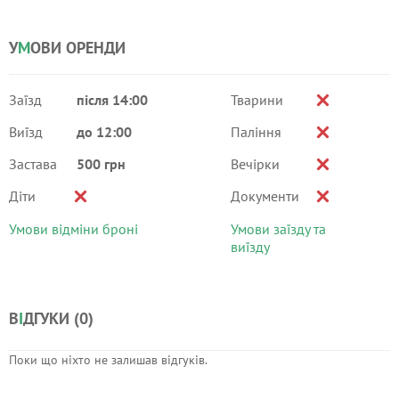
У
М
ОВИ ОРЕНДИ
Заїзд
після 14:00
Тварини
Виїзд
до 12:00
Паління
Застава
500 грн
Вечірки
Діти
Документи
Умови відміни броні
Умови заїзду та
виїзду
В
І
ДГУКИ (
0
)
Поки що ніхто не залишав відгуків.