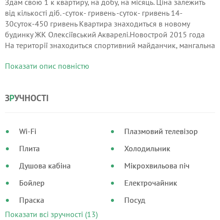
Здам свою 1 к квартиру, на добу, на місяць. Ціна залежить
від кількості діб. -суток- гривень -суток- гривень 14-
30суток-450 гривень Квартира знаходиться в новому
будинку ЖК Олексіївський Акварелі.Новострой 2015 года
На території знаходиться спортивний майданчик, мангальна
зона. Поруч продуктові магазини Дігма.
Показати опис повністю
З
Р
УЧНОСТІ
Wi-Fi
Плазмовий телевізор
Плита
Холодильник
Душова кабіна
Мікрохвильова піч
Бойлер
Електрочайник
Праска
Посуд
Показати всі зручності (13)