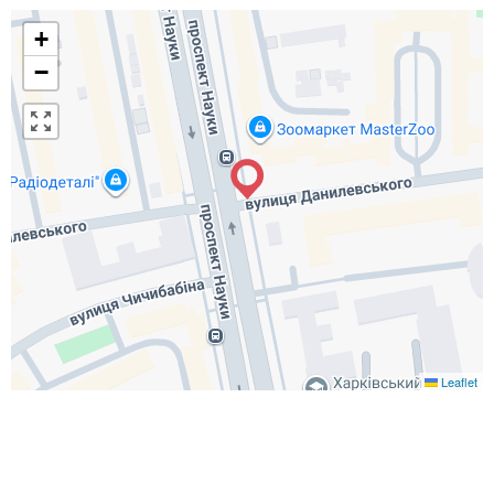
+
−
Leaflet