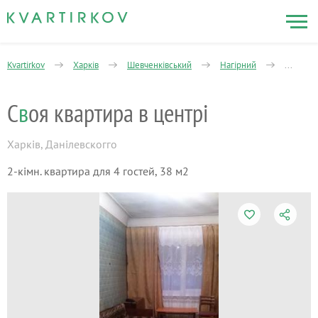
Kvartirkov
Харків
Шевченківський
Нагірний
2-кімна
С
в
оя квартира в центрі
Харків
,
Данілевскогго
2-кімн. квартира для 4 гостей, 38 м2