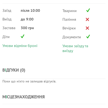
Заїзд
після 10:00
Тварини
Виїзд
до 9:00
Паління
Застава
300 грн
Вечірки
Діти
Документи
Умови відміни броні
Умови заїзду та
виїзду
В
І
ДГУКИ (
0
)
Поки що ніхто не залишав відгуків.
М
І
СЦЕЗНАХОДЖЕННЯ