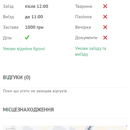
Заїзд
після 12:00
Тварини
Виїзд
до 11:00
Паління
Застава
1000 грн
Вечірки
Документи
Діти
Умови заїзду та
Умови відміни броні
виїзду
В
І
ДГУКИ (
0
)
Поки що ніхто не залишав відгуків.
М
І
СЦЕЗНАХОДЖЕННЯ