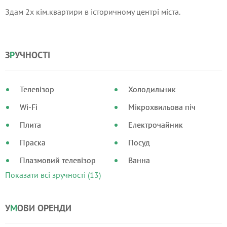
Здам 2х кім.квартири в історичному центрі міста.
З
Р
УЧНОСТІ
Телевізор
Холодильник
Wi-Fi
Мікрохвильова піч
Плита
Електрочайник
Праска
Посуд
Плазмовий телевізор
Ванна
Показати всі зручності (13)
У
М
ОВИ ОРЕНДИ