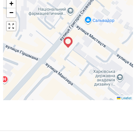
+
−
Leaflet