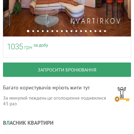
1035
за добу
грн
ЗАПРОСИТИ БРОНЮВАННЯ
Багато користувачів мріють жити тут
За минулий тиждень це оголошення подивилися
43
раз
В
Л
АСНИК КВАРТИРИ