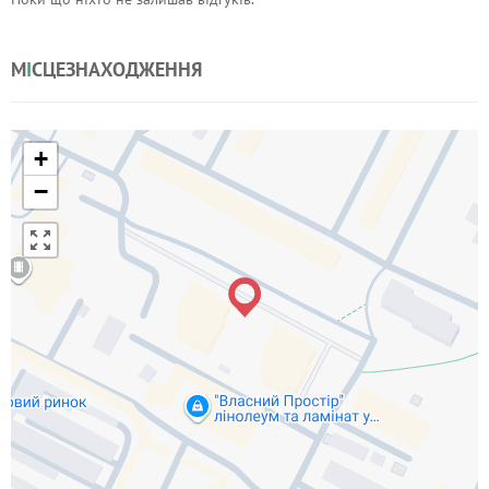
М
І
СЦЕЗНАХОДЖЕННЯ
+
−