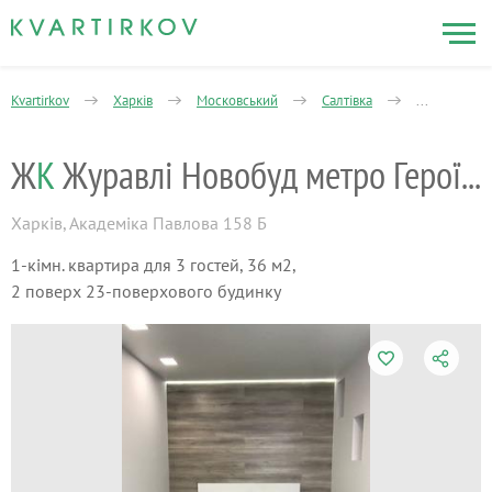
Kvartirkov
Харків
Московський
Салтівка
1-кімнатна
Ж
К
Журавлі Новобуд метро Героїв Праці
Харків
,
Академіка Павлова 158 Б
1-кімн. квартира для 3 гостей, 36 м2,
2 поверх 23-поверхового будинку