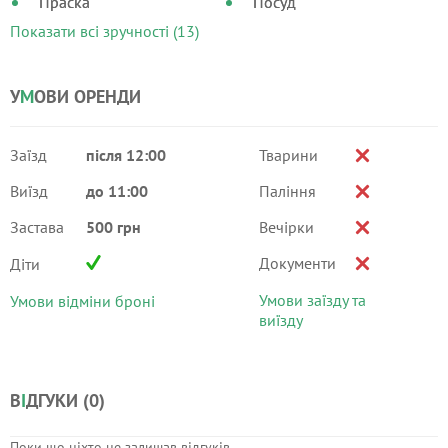
Праска
Посуд
Показати всі зручності (13)
У
М
ОВИ ОРЕНДИ
Заїзд
після 12:00
Тварини
Виїзд
до 11:00
Паління
Застава
500 грн
Вечірки
Документи
Діти
Умови заїзду та
Умови відміни броні
виїзду
В
І
ДГУКИ (
0
)
Поки що ніхто не залишав відгуків.