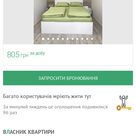
805
за добу
грн
ЗАПРОСИТИ БРОНЮВАННЯ
Багато користувачів мріють жити тут
За минулий тиждень це оголошення подивилися
96
раз
В
Л
АСНИК КВАРТИРИ