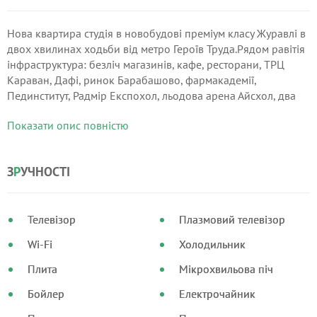
Нова квартира студія в новобудові преміум класу Журавлі в
двох хвилинах ходьби від метро Героїв Труда.Рядом равітія
інфраструктура: безліч магазинів, кафе, ресторани, ТРЦ
Караван, Дафі, ринок Барабашово, фармакадемії,
Пединститут, Радмір Експохол, льодова арена Айсхол, два
кінотеатри Мультиплекс . Біля будинку парковка, будинок на
Показати опис повністю
цілодобову охорону.
З
Р
УЧНОСТІ
Телевізор
Плазмовий телевізор
Wi-Fi
Холодильник
Плита
Мікрохвильова піч
Бойлер
Електрочайник