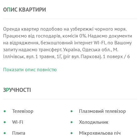
О
П
ИС КВАРТИРИ
Оренда квартир подобово на узбережжі чорного моря.
Працюємо від господарів, комісія 0%. Надаємо документи
на відрядження, безкоштовний інтернет WI-FI, по Вашому
запиту надаємо трансферт. Україна, Одеська обл., М.
Іллічівськ, вул. 1 травня, 1Г, (ріг вул. Паркова). 1 поверх / 6
поверхового будинку, є грати, загальна площа квартири: м,
Показати опис повністю
кімнати рздільні, к.
З
Р
УЧНОСТІ
Телевізор
Плазмовий телевізор
Wi-Fi
Холодильник
Плита
Мікрохвильова піч