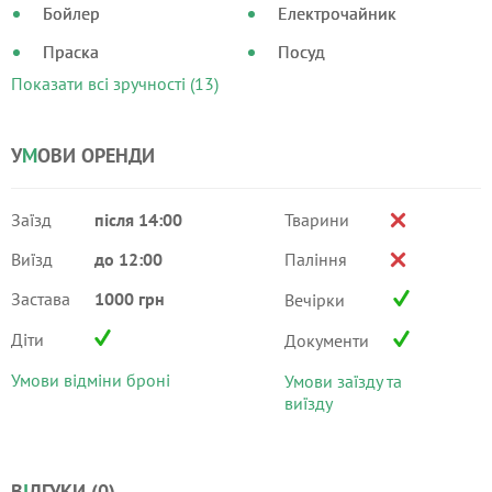
Бойлер
Електрочайник
Праска
Посуд
Показати всі зручності (13)
У
М
ОВИ ОРЕНДИ
Заїзд
після 14:00
Тварини
Виїзд
до 12:00
Паління
Застава
1000 грн
Вечірки
Діти
Документи
Умови відміни броні
Умови заїзду та
виїзду
В
І
ДГУКИ (
0
)