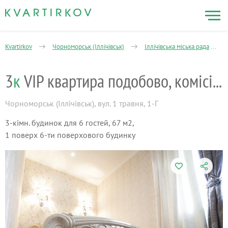
Kvartirkov
Чорноморськ (Іллічівськ)
Іллічівська міська рада
3
к
VIP квартира подобово, комісія 0%
Чорноморськ (Іллічівськ)
,
вул. 1 травня, 1-Г
3-кімн. будинок для 6 гостей, 67 м2,
1 поверх 6-ти поверхового будинку