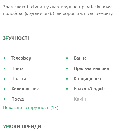
Здам свою 1-кімнатну квартиру в центрі м.Іллічівська
подобово (круглий рік). Стан хороший, після ремонту.
З
Р
УЧНОСТІ
Телевізор
Ванна
Плита
Пральна машина
Праска
Кондиціонер
Холодильник
Балкон/Лоджія
Посуд
Камін
Показати всі зручності (13)
У
М
ОВИ ОРЕНДИ