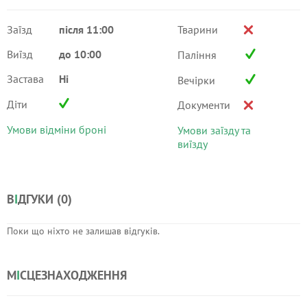
Заїзд
після 11:00
Тварини
Виїзд
до 10:00
Паління
Застава
Ні
Вечірки
Діти
Документи
Умови відміни броні
Умови заїзду та
виїзду
В
І
ДГУКИ (
0
)
Поки що ніхто не залишав відгуків.
М
І
СЦЕЗНАХОДЖЕННЯ