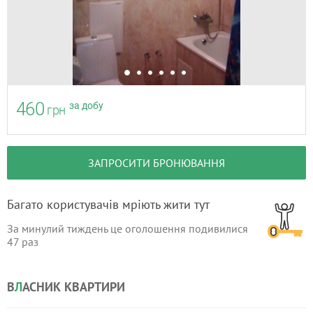
460
за добу
грн
ЗАПРОСИТИ БРОНЮВАННЯ
Багато користувачів мріють жити тут
За минулий тиждень це оголошення подивилися
47
раз
В
Л
АСНИК КВАРТИРИ