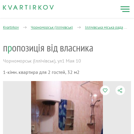
Kvartirkov
Чорноморськ (Іллічівськ)
Іллічівська міська рада
п
р
опозиція від власника
Чорноморськ (Іллічівськ)
,
ул1 Мая 10
1-кімн. квартира для 2 гостей, 32 м2