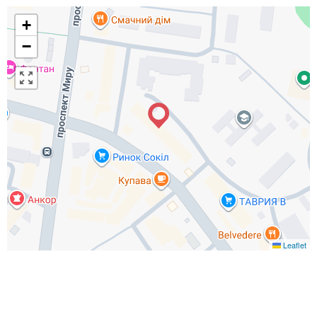
+
−
Leaflet